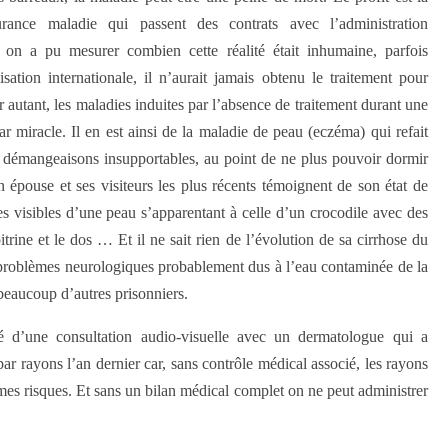
urance maladie qui passent des contrats avec l’administration
, on a pu mesurer combien cette réalité était inhumaine, parfois
sation internationale, il n’aurait jamais obtenu le traitement pour
ur autant, les maladies induites par l’absence de traitement durant une
r miracle. Il en est ainsi de la maladie de peau (eczéma) qui refait
de démangeaisons insupportables, au point de ne plus pouvoir dormir
on épouse et ses visiteurs les plus récents témoignent de son état de
s visibles d’une peau s’apparentant à celle d’un crocodile avec des
itrine et le dos … Et il ne sait rien de l’évolution de sa cirrhose du
s problèmes neurologiques probablement dus à l’eau contaminée de la
beaucoup d’autres prisonniers.
é d’une consultation audio-visuelle avec un dermatologue qui a
r rayons l’an dernier car, sans contrôle médical associé, les rayons
êmes risques. Et sans un bilan médical complet on ne peut administrer