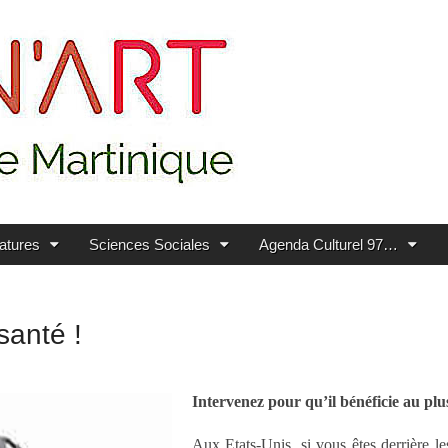
ratures
Sciences Sociales
Agenda Culturel 97…
santé !
Intervenez pour qu’il bénéficie au plu
Aux Etats-Unis, si vous êtes derrière le