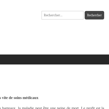
Rechercher :
s vite de soins médicaux
s barreaux, la maladie peut être une peine de mort. Le profit est la