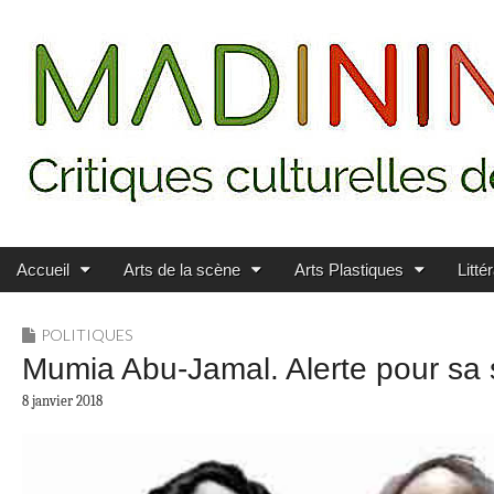
Main menu
Skip to content
MADININ'ART
Accueil
Arts de la scène
Arts Plastiques
Litté
POLITIQUES
Mumia Abu-Jamal. Alerte pour sa 
8 janvier 2018