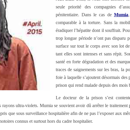
seule priorité des compagnies d’ass
pénitentiaire. Dans le cas de
Mumia
comparable à la torture. Sans la mobili
éradiquer l’hépatite dont il souffrait. Po
trop longue période n’ont pas disparu pa
surface sur tout le corps avec son lot 
tant elles sont intenses et sans répit. S
santé en forte dégradation et des marque
traces de saignements sur les bras, la po
foie à laquelle s’ajoutent désormais de
prison qui rend malade depuis des mois 
Le docteur de la prison s’est content
ons ultra-violets. Mumia se souvient avoir dû arrêter le traitement pa
 repris que sous surveillance hospitalière afin de ne pas l’exposer aux m
toires connus et surtout hors du cadre hospitalier.