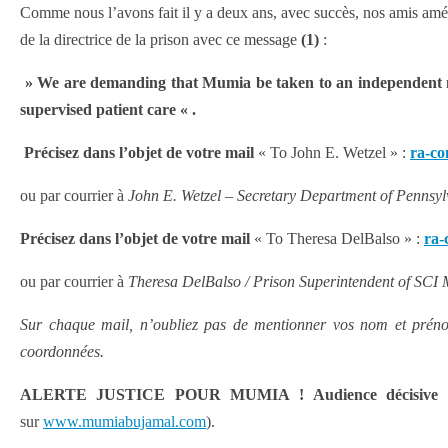
Comme nous l’avons fait il y a deux ans, avec succès, nos amis amér
de la directrice de la prison avec ce message
(1)
:
» We are demanding that Mumia be taken to an independent medi
supervised patient care « .
Précisez dans l’objet de votre mail
« To John E. Wetzel » :
ra-c
ou par courrier à
John E. Wetzel – Secretary Department of Penns
Précisez dans l’objet de votre mail
« To Theresa DelBalso » :
ra-
ou par courrier à
Theresa DelBalso / Prison Superintendent of SCI
Sur chaque mail, n’oubliez pas de mentionner vos nom et prénom 
coordonnées.
ALERTE JUSTICE POUR MUMIA ! Audience décisive conv
sur
www.mumiabujamal.com
).