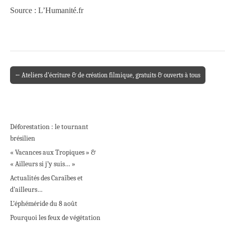
Source : L’Humanité.fr
← Ateliers d’écriture & de création filmique, gratuits & ouverts à tous
Post navigation
Déforestation : le tournant
brésilien
« Vacances aux Tropiques » &
« Ailleurs si j’y suis… »
Actualités des Caraïbes et
d’ailleurs…
L’éphéméride du 8 août
Pourquoi les feux de végétation