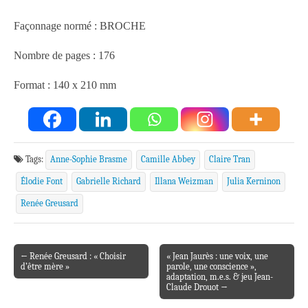
Façonnage normé : BROCHE
Nombre de pages : 176
Format : 140 x 210 mm
Tags:
Anne-Sophie Brasme
Camille Abbey
Claire Tran
Élodie Font
Gabrielle Richard
Illana Weizman
Julia Kerninon
Renée Greusard
← Renée Greusard : « Choisir
« Jean Jaurès : une voix, une
Post navigation
d’être mère »
parole, une conscience »,
adaptation, m.e.s. & jeu Jean-
Claude Drouot →