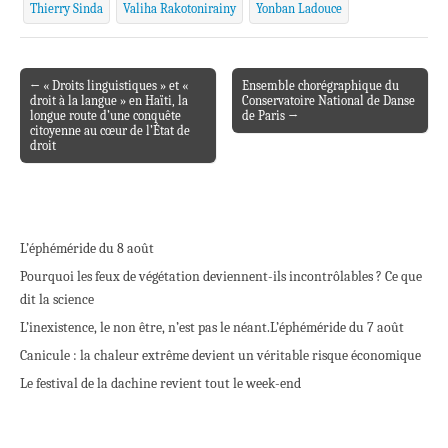
Thierry Sinda
Valiha Rakotonirainy
Yonban Ladouce
← « Droits linguistiques » et «
Ensemble chorégraphique du
Post navigation
droit à la langue » en Haïti, la
Conservatoire National de Danse
longue route d’une conquête
de Paris →
citoyenne au cœur de l’État de
droit
L’éphéméride du 8 août
Pourquoi les feux de végétation deviennent-ils incontrôlables ? Ce que
dit la science
L’inexistence, le non être, n’est pas le néant.
L’éphéméride du 7 août
Canicule : la chaleur extrême devient un véritable risque économique
Le festival de la dachine revient tout le week-end