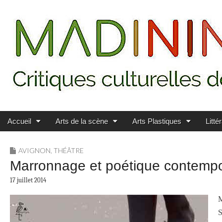
Main menu
Skip to content
MADININ'ART
Accueil
Arts de la scène
Arts Plastiques
Litté
AVIGNON
,
THÉÂTRE
Marronnage et poétique contempo
17 juillet 2014
M
S