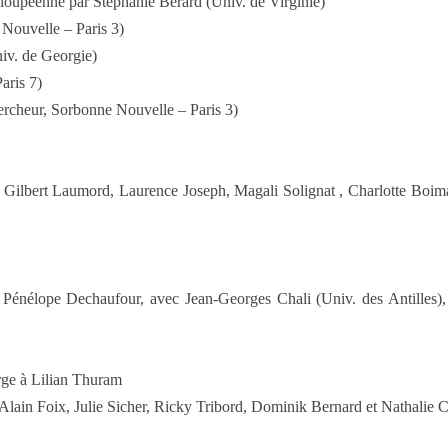
deloupéenne par Stéphanie Bérard (Univ. de Virginie)
Nouvelle – Paris 3)
iv. de Georgie)
aris 7)
ercheur, Sorbonne Nouvelle – Paris 3)
Gilbert Laumord, Laurence Joseph, Magali Solignat , Charlotte Boimar
 Pénélope Dechaufour, avec Jean-Georges Chali (Univ. des Antilles)
rge à Lilian Thuram
lain Foix, Julie Sicher, Ricky Tribord, Dominik Bernard et Nathalie 