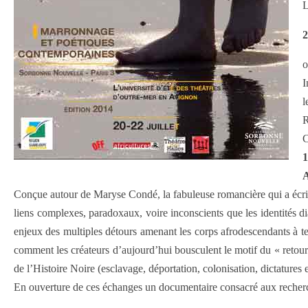
L
2
o
I
l
R
C
1
A
Conçue autour de Maryse Condé, la fabuleuse romancière qui a écrit
liens complexes, paradoxaux, voire inconscients que les identités 
enjeux des multiples détours amenant les corps afrodescendants à t
comment les créateurs d’aujourd’hui bousculent le motif du « retour » 
de l’Histoire Noire (esclavage, déportation, colonisation, dictatures e
En ouverture de ces échanges un documentaire consacré aux recherch