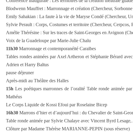
Conférence inaugurale : Les territoires de la création théâtrale gua
Blodwenn Mauffret : Marronnage et création (Chercheur, Sorbonne 
Emily Sahakian : La faute à la vie de Maryse Condé (Chercheur, Un
Sylvie Perault : Corps, Costumes et territoire (Chercheur, Cerpcos, P
Amélie Thérésine : Sur les traces de Saint-Georges en Avignon (Ch
Voix de la Guadeloupe par Marie-Julie Chalu
11h30
Marronnage et contemporanéité Caraïbes
Tables rondes animées par Axel Artheron et Stéphanie Bérard avec 
Adrien et Harry Baltus
pause déjeuner
Après-midi au Théâtre des Halles
15h
Les poétiques marronnes de l’oralité Table ronde animée par
Mathéus
Le Corps Liquide de Kossi Efoui par Roselaine Bicep
16h30
Marrons d’hier et d’aujourd’hui : du Chevalier de Saint-Geo
Table ronde animée par Sylvie Chalaye avec Vincent Byrd Lesage, A
Clôture par Madame Thérèse MARIANNE-PEPIN (sous réserve)