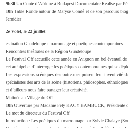
9h30
Un Conte d’Afrique à Budapest Documentaire Réalisé par Péné
10h
Table Ronde autour de Maryse Condé et de son parcours biog
Jernidier
2e Volet, le 22 juilllet
estination Guadeloupe : marronnage et poétiques contemporaines
Rencontres théâtrales de la Région Guadeloupe
Le Festival Off accueille cette année en Avignon un bel éventail d
cet archipel et d’interroger les poétiques contemporaines qui se déplo
Les expressions scéniques des outre-mer puisent leur inventivité da
spécialistes des arts de la scène (historiens, philosophes, ethnolo
et d’ailleurs nous faire partager leur créativité.
Matinée au Village du Off
10h
Ouverture par Madame Fely KACY-BAMBUCK, Présidente de la
Le mot du directeur du Festival Off
Introduction : Les poétiques du marronnage par Sylvie Chalaye (So