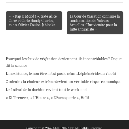
← « Kap O Mond ! », texte Alice
La Cour de Cassation confirme la
Post navigation
Carré et Carlo Handy Charles,
condamnation de Valeurs
m.e.s. Olivier Coulon-Jablonka
Actuelles : Une victoire pour la
lutte antiraciste →
Pourquoi les feux de végétation deviennent-ils incontrôlables ? Ce que
dit la science
L’inexistence, le non être, n’est pas le néant.
L’éphéméride du 7 août
Canicule : la chaleur extrême devient un véritable risque économique
Le festival de la dachine revient tout le week-end
« Différence », « L’Heure », « L’Escroquerie », Haïti
Copyright © 2026
MADININ'ART
. All Rights Reserved.