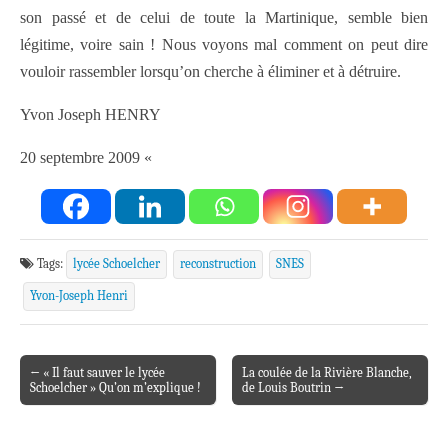
son passé et de celui de toute la Martinique, semble bien
légitime, voire sain ! Nous voyons mal comment on peut dire
vouloir rassembler lorsqu’on cherche à éliminer et à détruire.
Yvon Joseph HENRY
20 septembre 2009 «
Tags:
lycée Schoelcher
reconstruction
SNES
Yvon-Joseph Henri
← « Il faut sauver le lycée
La coulée de la Rivière Blanche,
Post navigation
Schoelcher » Qu’on m’explique !
de Louis Boutrin →