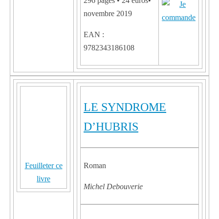
296 pages • 24 euros•
novembre 2019
EAN :
9782343186108
LE SYNDROME
D’HUBRIS
Feuilleter ce
Roman
livre
Michel Debouverie