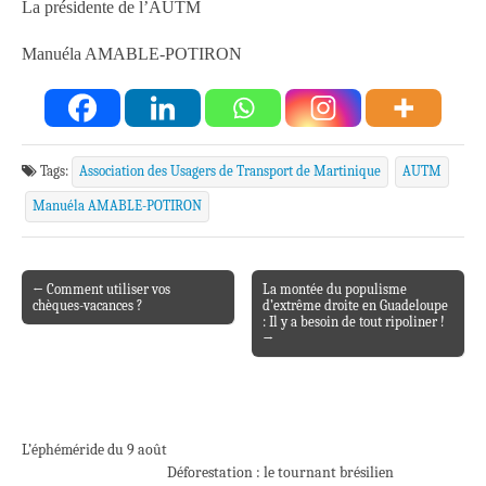
La présidente de l’AUTM
Manuéla AMABLE-POTIRON
Tags:
Association des Usagers de Transport de Martinique
AUTM
Manuéla AMABLE-POTIRON
← Comment utiliser vos
La montée du populisme
Post navigation
chèques-vacances ?
d’extrême droite en Guadeloupe
: Il y a besoin de tout ripoliner !
→
L’éphéméride du 9 août
Déforestation : le tournant brésilien