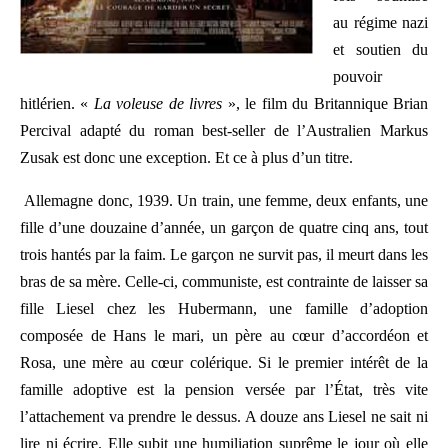
au régime nazi
et soutien du
pouvoir
hitlérien. «
La voleuse de livres
», le film du Britannique Brian
Percival adapté du roman best-seller de l’Australien Markus
Zusak est donc une exception. Et ce à plus d’un titre.
Allemagne donc, 1939. Un train, une femme, deux enfants, une
fille d’une douzaine d’année, un garçon de quatre cinq ans, tout
trois hantés par la faim. Le garçon ne survit pas, il meurt dans les
bras de sa mère. Celle-ci, communiste, est contrainte de laisser sa
fille Liesel chez les Hubermann, une famille d’adoption
composée de Hans le mari, un père au cœur d’accordéon et
Rosa, une mère au cœur colérique. Si le premier intérêt de la
famille adoptive est la pension versée par l’État, très vite
l’attachement va prendre le dessus. A douze ans Liesel ne sait ni
lire ni écrire.
Elle subit une humiliation suprême le jour où elle