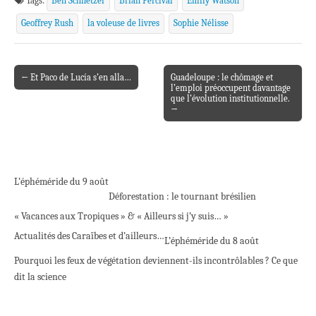
Tags:
Ben Schnetzer
Brian Percival
Emily Watson
Geoffrey Rush
la voleuse de livres
Sophie Nélisse
← Et Paco de Lucía s’en alla…
Guadeloupe : le chômage et
Post navigation
l’emploi préoccupent davantage
que l’évolution institutionnelle.
→
L’éphéméride du 9 août
Déforestation : le tournant brésilien
« Vacances aux Tropiques » & « Ailleurs si j’y suis… »
Actualités des Caraïbes et d’ailleurs…
L’éphéméride du 8 août
Pourquoi les feux de végétation deviennent-ils incontrôlables ? Ce que
dit la science