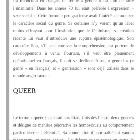
La traduction en français du terme «
gender
» est loin de faire
l’unanimité. Dans les années 70 lui était préférée l’expression «
sexe social ». Cette formule peu gracieuse avait l’intérêt de montrer
le caractère social du genre. Si certaines n’y voient qu’un label
moins effrayant pour l’institution que le féminisme, sa création
récente lui vaut d’introduire une rupture épistémologique. Son
caractère flou, s’il peut entraver la compréhension, est porteur de
développements à venir. Pourtant, s’il veut être pleinement
opérationnel en français, il doit se décliner. Ainsi, « genred » («
genré » en français) et « genrisation » sont déjà utilisés dans le
monde anglo-saxon.
QUEER
Le terme «
queer
» apparaît aux Etats-Unis dès l’entre-deux-guerres
et désigne de manière péjorative les homosexuels au comportement
particulièrement efféminé. Sa connotation d’anormalité lui vaudra