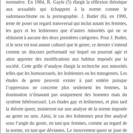
normative. En 1984, R. Gayle (5) élargit la réflexion théorique
aux sexualités qui échappent à la norme comme le
sadomasochisme ou la pornographie. J. Butler (6), en 1990,
tente de poser un regard transversal qui inclut autant les femmes,
les
gays
et les lesbiennes que d’autres minorités qui ne se
réduisent à aucune des deux premières catégories. Pour J. Butler,
si le sexe est tout autant culturel que le genre, ce dernier s’entend
comme un discours performatif sur lequel on pourrait agir et
ainsi apporter des modifications aux
habitus
imposés par la
société. Cette grille d’analyse élargit la recherche aux minorités
telles que les homosexuels, les lesbiennes ou les transgenres. Les
études de genre peuvent exister à part entière puisque
l’oppression ne concerne plus seulement les femmes, la
domination n’émanant pas uniquement des hommes mais du
système hétérosexuel. Les études
gay
et lesbiennes, et plus tard
la théorie
queer,
insisteront sur une analyse de la norme imposée
au genre ou non. Ainsi, le cas des lesbiennes peut être analysé
sous l’angle du genre, en tant que femmes, comme au regard de
la norme, en tant que déviantes. Le mouvement
queer
se joue de