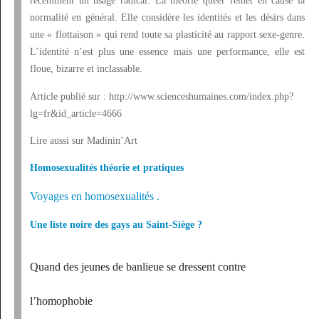
récemment un usage radical. La théorie
queer
remet en cause la
normalité en général. Elle considère les identités et les désirs dans
une « flottaison » qui rend toute sa plasticité au rapport sexe-genre.
L’identité n’est plus une essence mais une performance, elle est
floue, bizarre et inclassable.
Article publié sur : http://www.scienceshumaines.com/index.php?
lg=fr&id_article=4666
Lire aussi sur Madinin’Art
Homosexualités théorie et pratiques
Voyages en homosexualités .
Une liste noire des gays au Saint-Siège ?
Quand des jeunes de banlieue se dressent contre
l’homophobie