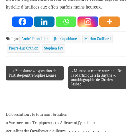
kyrielle d’artifices aux effets parfois moins heureux.
Tags:
André Dussollier
Jim Capobianco
Marion Cotillard
Pierre-Luc Granjon
Stephen Fry
← « Et ta dame » exposition de
« Mission à contre-courant – De
Post navigation
l’artiste-peintre Sophie Louise
la Martinique à la Guyane »,
autobiographie de Charles
Jesbac →
Déforestation : le tournant brésilien
« Vacances aux Tropiques » & « Ailleurs si j’y suis… »
Actualités des Caraïbes et d’ailleurs…