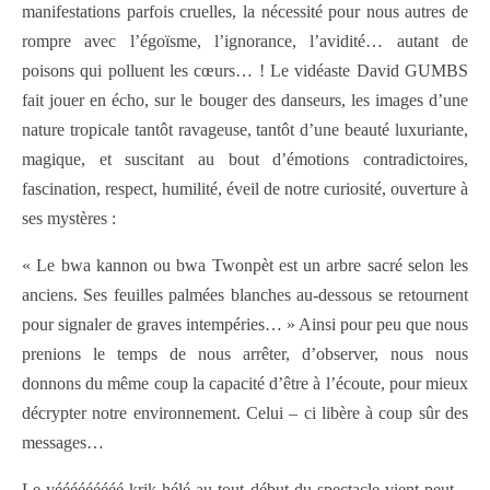
manifestations parfois cruelles, la nécessité pour nous autres de
rompre avec l’égoïsme, l’ignorance, l’avidité… autant de
poisons qui polluent les cœurs… ! Le vidéaste David GUMBS
fait jouer en écho, sur le bouger des danseurs, les images d’une
nature tropicale tantôt ravageuse, tantôt d’une beauté luxuriante,
magique, et suscitant au bout d’émotions contradictoires,
fascination, respect, humilité, éveil de notre curiosité, ouverture à
ses mystères :
« Le bwa kannon ou bwa Twonpèt est un arbre sacré selon les
anciens. Ses feuilles palmées blanches au-dessous se retournent
pour signaler de graves intempéries… » Ainsi pour peu que nous
prenions le temps de nous arrêter, d’observer, nous nous
donnons du même coup la capacité d’être à l’écoute, pour mieux
décrypter notre environnement. Celui – ci libère à coup sûr des
messages…
Le yééééééééé krik hélé au tout début du spectacle vient peut –