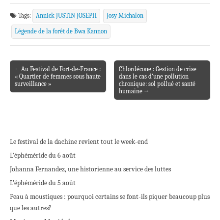
Tags:
Annick JUSTIN JOSEPH
Josy Michalon
Légende de la forêt de Bwa Kannon
← Au Festival de Fort-de-France :
Chlordécone : Gestion de crise
Post navigation
« Quartier de femmes sous haute
dans le cas d’une pollution
surveillance »
chronique: sol pollué et santé
humaine →
Le festival de la dachine revient tout le week-end
L’éphéméride du 6 août
Johanna Fernandez, une historienne au service des luttes
L’éphéméride du 5 août
Peau à moustiques : pourquoi certains se font-ils piquer beaucoup plus
que les autres?