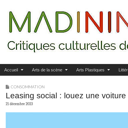
Main menu
Skip to content
MADININ'ART
Accueil
Arts de la scène
Arts Plastiques
Litté
CONSOMMATION
Leasing social : louez une voiture
21 décembre 2023