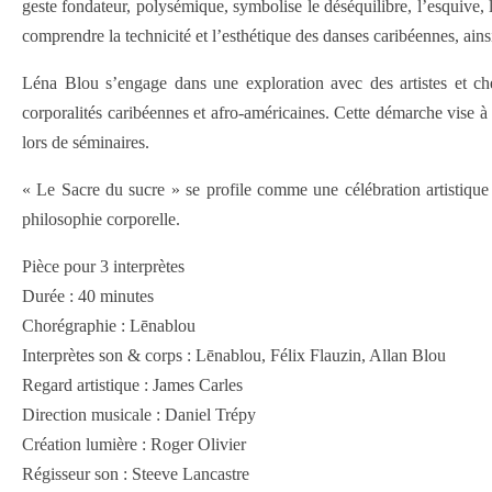
geste fondateur, polysémique, symbolise le déséquilibre, l’esquive, la
comprendre la technicité et l’esthétique des danses caribéennes, ain
Léna Blou s’engage dans une exploration avec des artistes et che
corporalités caribéennes et afro-américaines. Cette démarche vise à 
lors de séminaires.
« Le Sacre du sucre » se profile comme une célébration artistique e
philosophie corporelle.
Pièce pour 3 interprètes
Durée : 40 minutes
Chorégraphie : Lēnablou
Interprètes son & corps : Lēnablou, Félix Flauzin, Allan Blou
Regard artistique : James Carles
Direction musicale : Daniel Trépy
Création lumière : Roger Olivier
Régisseur son : Steeve Lancastre