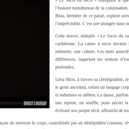
« Le Sacre du sucre » transporte le spe
l’histoire tumultueuse de la colonisation
Blou, héritière de ce passé, explore avec
l’imprévisible. C’est une plongée dans 
Cette œuvre, intitulée « Le Sacre du su
caribéenne. La canne à sucre devient 
mémoire, une culture. Les mots associés 
différences, rappelant les notions d’e
profondes.
Lēna Blou, à travers sa chorégraphie, ref
le geste ancestral, créant un langage cor
et indiennes se mêlent. La danse, parfoi
une reprise, un souffle, pour ancrer l
écrivant son propre récit, affranchi de t
a façon de mouvoir le corps, caractérisée par un déséquilibre constant, 