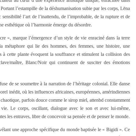
ctateur au cœur d’une expérience artistique unique, enracinée dans
. Portant l’estampille de la déshumanisation subie par les corps, Lēna
 sensibilité l’art de l’inattendu, de l’improbable, de la rupture et de
une esthétique où l’harmonie émerge du désordre.
cre », marque l’émergence d’un style de vie enraciné dans la terre
la métaphore qui lie des hommes, des femmes, une histoire, une
à cette plante évoquent la souffrance et stimulent la collision des
sclave/maître, Blanc/Noir qui continuent de susciter des émotions
use de se soumettre à la narration de l’héritage colonial. Elle danse
porel inédit, où les influences africaines, européennes, amérindiennes
s chaotique, parfois douce comme le sirop miel, attenbd constamment
a vie. Le corps, oscillant, dialogue avec le son et avec lui-même,
outes les entraves, libre de concevoir sa pensée et de penser le monde.
révélant une approche spécifique du monde baptisée le « Bigidi ». Ce