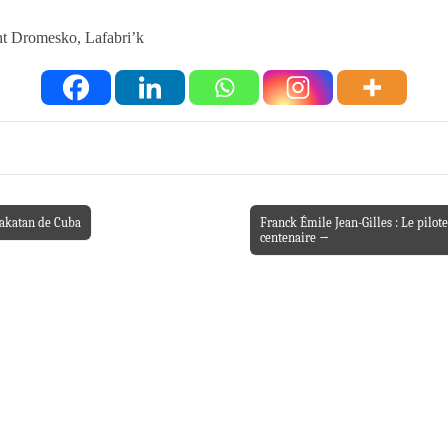
nt Dromesko, Lafabri’k
Rakatan de Cuba
Franck Émile Jean-Gilles : Le pilote
centenaire →