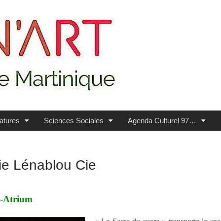
ratures
Sciences Sociales
Agenda Culturel 97…
gie Lénablou Cie
s-Atrium