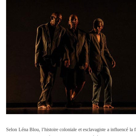
Selon Léna Blou, l’histoire coloniale et esclavagiste a influencé l