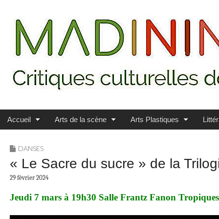
Main menu
Skip to content
MADININ'ART
Accueil
Arts de la scène
Arts Plastiques
Litté
DANSES
« Le Sacre du sucre » de la Trilo
29 février 2024
Jeudi 7 mars à 19h30 Salle Frantz Fanon Tropique