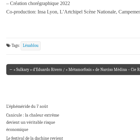
– Création chorégraphique 2022
Co-production: Insa Lyon, L’Artchipel Scène Nationale, Campeme
Tags:
Lénablou
← « Sulkary » d’Eduardo Rivero / « Métamorfosis » de Narciso Médina – Cie 
Post navigation
L’éphéméride du 7 août
Canicule : la chaleur extrême
devient un véritable risque
économique
Le festival de la dachine revient