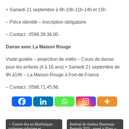
> Samedi 21 septembre à 9h-10h-11h-14h et 15h
– Pièce identité – Inscription obligatoire
– Contact : 0596.39.36.00.
Danse avec La Maison Rouge
Visite guidée – projection de vidéo – Cours de danse
pour les enfants (4 à 16 ans) > Samedi 21 septembre de
9h à14h – La Maison Rouge à Fort-de-France
– Contact : 0596.71.45.96.
← Couvre-feu en Martinique :
Festival de cinéma Nouveaux
Post navigation
violences urbaines et
Regards 2025 : appel à films →