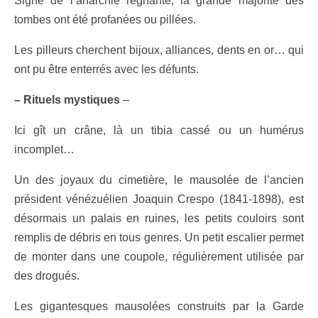
Signe de l’anarchie régnante, la grande majorité des
tombes ont été profanées ou pillées.
Les pilleurs cherchent bijoux, alliances, dents en or… qui
ont pu être enterrés avec les défunts.
– Rituels mystiques
–
Ici gît un crâne, là un tibia cassé ou un humérus
incomplet…
Un des joyaux du cimetière, le mausolée de l’ancien
président vénézuélien Joaquin Crespo (1841-1898), est
désormais un palais en ruines, les petits couloirs sont
remplis de débris en tous genres. Un petit escalier permet
de monter dans une coupole, régulièrement utilisée par
des drogués.
Les gigantesques mausolées construits par la Garde