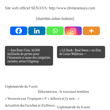
Site web officiel SENAYA: http://www.divinesenaya.com
[sharethis-inline-buttons]
← Aux États-Unis, 16.000
« Lil Buck : Real Swan » un film
Post navigation
milliards de pertes pour
de Louis Wallecan →
l’économie à cause des inégalités
raciales, selon Citigroup
L’éphéméride du 9 août
Déforestation : le tournant brésilien
« Vacances aux Tropiques » & « Ailleurs si j’y suis… »
Actualités des Caraïbes et d’ailleurs…
L’éphéméride du 8 août