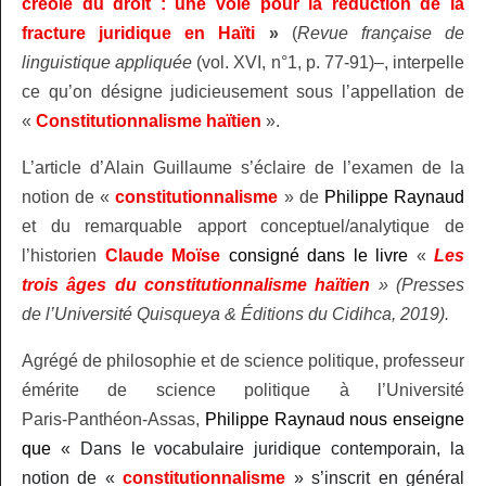
créole du droit : une voie pour la réduction de la
fracture juridique en Haïti
»
(
Revue française de
linguistique appliquée
(vol. XVI, n°1, p. 77‑91)–, interpelle
ce qu’on désigne judicieusement sous l’appellation de
«
Constitutionnalisme haïtien
».
L’article d’Alain Guillaume s’éclaire de l’examen de la
notion de «
constitutionnalisme
» de
Philippe Raynaud
et du remarquable apport conceptuel/analytique de
l’historien
Claude Moïse
consigné dans le livre
«
Les
trois âges du constitutionnalisme haïtien
» (Presses
de l’Université Quisqueya & Éditions du Cidihca, 2019).
Agrégé de philosophie et de science politique,
professeur
émérite de science politique à l’Université
Paris‑Panthéon‑Assas,
Philippe Raynaud nous enseigne
que
«
Dans le vocabulaire juridique contemporain, la
notion de «
constitutionnalisme
» s’inscrit en général