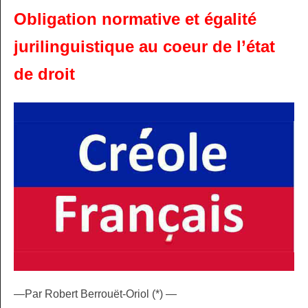
Obligation normative et égalité
jurilinguistique au coeur de l’état
de droit
—Par Robert Berrouët-Oriol (*) —