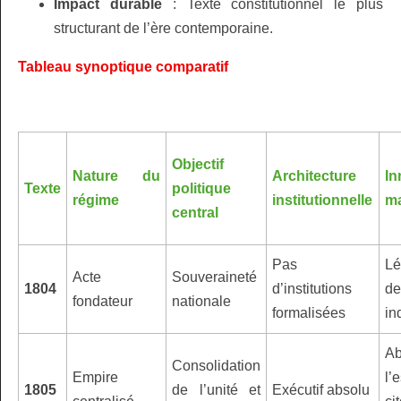
Impact durable
: Texte constitutionnel le plus
structurant de l’ère contemporaine.
Tableau synoptique comparatif
Objectif
Nature du
Architecture
In
Texte
politique
régime
institutionnelle
ma
central
Pas
Lé
Acte
Souveraineté
1804
d’institutions
de
fondateur
nationale
formalisées
in
Ab
Consolidation
Empire
l’
1805
de l’unité et
Exécutif absolu