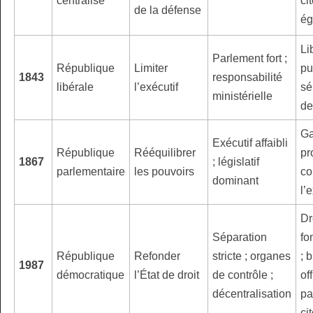
centralisé
ci
de la défense
ég
Li
Parlement fort ;
République
Limiter
pu
1843
responsabilité
libérale
l’exécutif
sé
ministérielle
de
Ga
Exécutif affaibli
République
Rééquilibrer
pr
1867
; législatif
parlementaire
les pouvoirs
co
dominant
l’
Dr
Séparation
fo
République
Refonder
stricte ; organes
; 
1987
démocratique
l’État de droit
de contrôle ;
off
décentralisation
pa
ci