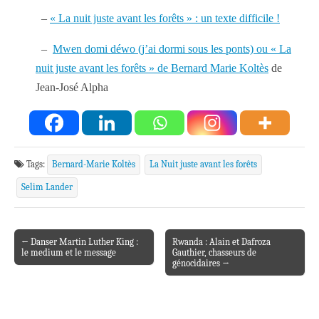
–
« La nuit juste avant les forêts » : un texte difficile !
–
Mwen domi déwo (j’ai dormi sous les ponts) ou « La
nuit juste avant les forêts » de Bernard Marie Koltès
de
Jean-José Alpha
Tags:
Bernard-Marie Koltès
La Nuit juste avant les forêts
Selim Lander
← Danser Martin Luther King :
Rwanda : Alain et Dafroza
Post navigation
le medium et le message
Gauthier, chasseurs de
génocidaires →