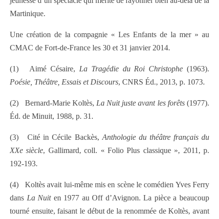
jeunesse d’un spectacle qui mérite de rayonner bien au-delà de la
Martinique.
Une création de la compagnie « Les Enfants de la mer » au
CMAC de Fort-de-France les 30 et 31 janvier 2014.
(1) Aimé Césaire,
La Tragédie du Roi Christophe
(1963).
Poésie, Théâtre, Essais et Discours
, CNRS Éd., 2013, p. 1073.
(2) Bernard-Marie Koltès,
La Nuit juste avant les forêts
(1977).
Éd. de Minuit, 1988, p. 31.
(3) Cité in Cécile Backès,
Anthologie du théâtre français du
XXe siècle
, Gallimard, coll. « Folio Plus classique », 2011, p.
192-193.
(4) Koltès avait lui-même mis en scène le comédien Yves Ferry
dans
La Nuit
en 1977 au Off d’Avignon. La pièce a beaucoup
tourné ensuite, faisant le début de la renommée de Koltès, avant