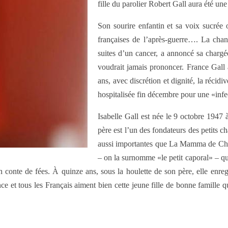
fille du parolier Robert Gall aura été une
Son sourire enfantin et sa voix sucrée
françaises de l’après-guerre…. La cha
suites d’un cancer, a annoncé sa char
voudrait jamais prononcer. France Gall a
ans, avec discrétion et dignité, la récid
hospitalisée fin décembre pour une «infe
Isabelle Gall est née le 9 octobre 1947 
père est l’un des fondateurs des petits c
aussi importantes que La Mamma de Charl
– on la surnomme «le petit caporal» – que
n conte de fées. À quinze ans, sous la houlette de son père, elle enre
e et tous les Français aiment bien cette jeune fille de bonne famille 