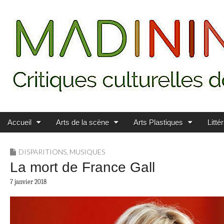
Main menu
Skip to content
MADININ'ART
Accueil
Arts de la scène
Arts Plastiques
Litté
DISPARITIONS
,
MUSIQUES
La mort de France Gall
7 janvier 2018