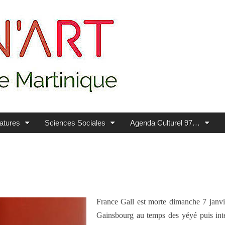
ratures
Sciences Sociales
Agenda Culturel 97…
France Gall est morte dimanche 7 janvi
Gainsbourg au temps des yéyé puis inte