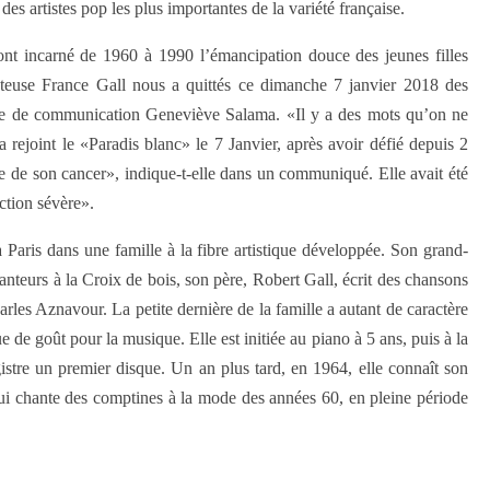
 des artistes pop les plus importantes de la variété française.
 ont incarné de 1960 à 1990 l’émancipation douce des jeunes filles
nteuse France Gall nous a quittés ce dimanche 7 janvier 2018 des
gée de communication Geneviève Salama. «Il y a des mots qu’on ne
 rejoint le «Paradis blanc» le 7 Janvier, après avoir défié depuis 2
ive de son cancer», indique-t-elle dans un communiqué. Elle avait été
ction sévère».
à Paris dans une famille à la fibre artistique développée. Son grand-
hanteurs à la Croix de bois, son père, Robert Gall, écrit des chansons
es Aznavour. La petite dernière de la famille a autant de caractère
 de goût pour la musique. Elle est initiée au piano à 5 ans, puis à la
gistre un premier disque. Un an plus tard, en 1964, elle connaît son
qui chante des comptines à la mode des années 60, en pleine période