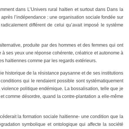
amment dans L’Univers rural haïtien et surtout dans Dans la
ée après l’indépendance : une organisation sociale fondée sur
re radicalement différent de celui qu’avait imposé le système
 alternative, produite par des hommes et des femmes qui ont
ne à ses yeux une réponse cohérente, créatrice et autonome à
nes haïtiennes comme par les regards extérieurs.
ie historique de la résistance paysanne et de ses institutions
s conditions qui le rendaient possible sont systématiquement
a violence politique endémique. La bossalisation, telle que je
on et comme désordre, quand la contre-plantation a elle-même
céderait la formation sociale haïtienne- une condition que la
radation symbolique et ontologique qui affecte la société