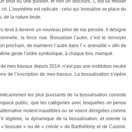
un bruit ou une pulsion, et non un discours. C’est lui refuser
e cri. L’asymétrie est radicale : celui qui bossalise se place du
u, de la nature brute.
 tend à devenir un nouveau pilier de ma pensée. Il désigne
onnelle, la force nue. Bossaliser l’autre, c’est le renvoyer
n prochain, de maintenir l’autre dans l’ « animalité » afin de
e même geste l’ordre symbolique, à chaque fois, manqué.
de mes travaux depuis 2014- n’est pas une institution neutre
ns de l’inscription de mes travaux. La bossalisation s’opère
des mécanismes les plus puissants de la bossalisation consiste
l’espace public, que les catégories avec lesquelles on pense
ne alternative restent inaudibles ou se voient dénigrées comme
l légitime, la dynamique de la bossalisation, et oriente la
 de « bossale » ou de « créole » de Barthélémy et de Casimir.