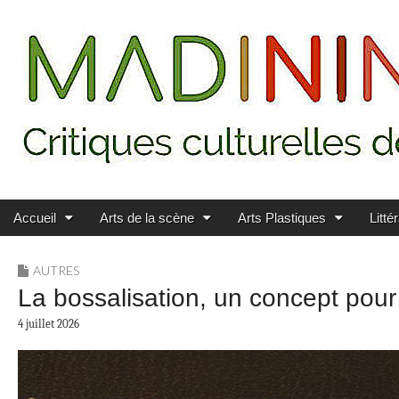
Main menu
Skip to content
MADININ'ART
Accueil
Arts de la scène
Arts Plastiques
Litté
AUTRES
La bossalisation, un concept pour
4 juillet 2026