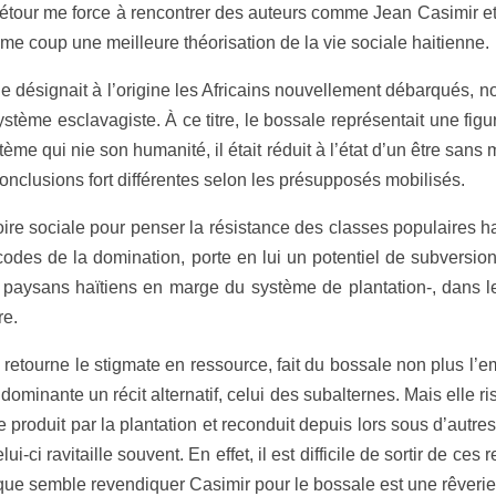
 détour me force à rencontrer des auteurs comme Jean Casimir e
e coup une meilleure théorisation de la vie sociale haitienne.
e désignait à l’origine les Africains nouvellement débarqués, no
tème esclavagiste. À ce titre, le bossale représentait une figur
tème qui nie son humanité, il était réduit à l’état d’un être sans
onclusions fort différentes selon les présupposés mobilisés.
oire sociale pour penser la résistance des classes populaires 
 codes de la domination, porte en lui un potentiel de subversi
es paysans haïtiens en marge du système de plantation-, dans l
re.
 retourne le stigmate en ressource, fait du bossale non plus l
e dominante un récit alternatif, celui des subalternes. Mais elle
produit par la plantation et reconduit depuis lors sous d’autre
-ci ravitaille souvent. En effet, il est difficile de sortir de ces
 que semble revendiquer Casimir pour le bossale est une rêverie 