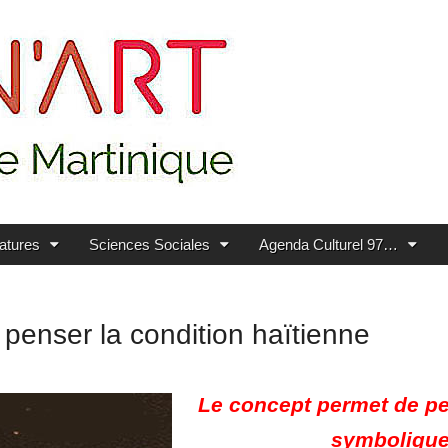
ratures
Sciences Sociales
Agenda Culturel 97…
 penser la condition haïtienne
Le concept permet de pen
symbolique