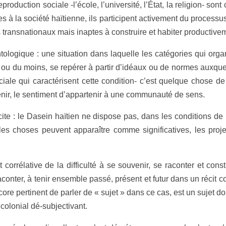
production sociale -l’école, l’université, l’État, la religion- so
 la société haïtienne, ils participent activement du processus
ls transnationaux mais inaptes à construire et habiter productiv
ntologique : une situation dans laquelle les catégories qui or
er ou du moins, se repérer à partir d’idéaux ou de normes auxqu
ciale qui caractérisent cette condition- c’est quelque chose d
venir, le sentiment d’appartenir à une communauté de sens.
cite : le Dasein haïtien ne dispose pas, dans les conditions de
l les choses peuvent apparaître comme significatives, les pro
t corrélative de la difficulté à se souvenir, se raconter et con
aconter, à tenir ensemble passé, présent et futur dans un récit c
ncore pertinent de parler de « sujet » dans ce cas, est un sujet d
 colonial dé-subjectivant.