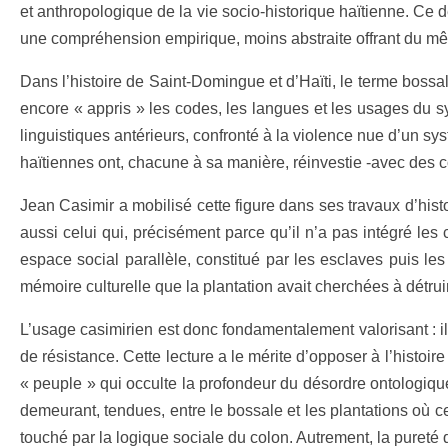
et anthropologique de la vie socio-historique haïtienne. Ce
une compréhension empirique, moins abstraite offrant du mêm
Dans l’histoire de Saint-Domingue et d’Haïti, le terme bossal
encore « appris » les codes, les langues et les usages du sys
linguistiques antérieurs, confronté à la violence nue d’un sys
haïtiennes ont, chacune à sa manière, réinvestie -avec des c
Jean Casimir a mobilisé cette figure dans ses travaux d’hist
aussi celui qui, précisément parce qu’il n’a pas intégré les
espace social parallèle, constitué par les esclaves puis l
mémoire culturelle que la plantation avait cherchées à détrui
L’usage casimirien est donc fondamentalement valorisant : il
de résistance. Cette lecture a le mérite d’opposer à l’histoir
« peuple » qui occulte la profondeur du désordre ontologique 
demeurant, tendues, entre le bossale et les plantations où celui
touché par la logique sociale du colon. Autrement, la pureté