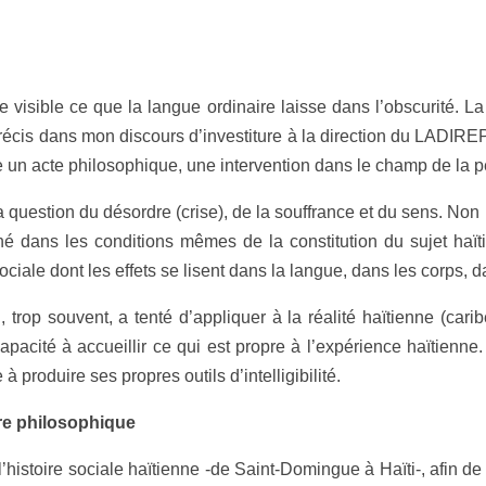
 visible ce que la langue ordinaire laisse dans l’obscurité. La
récis dans mon discours d’investiture à la direction du LADIR
tue un acte philosophique, une intervention dans le champ de la 
r la question du désordre (crise), de la souffrance et du sens. No
iné dans les conditions mêmes de la constitution du sujet haï
iale dont les effets se lisent dans la langue, dans les corps, d
, trop souvent, a tenté d’appliquer à la réalité haïtienne (ca
apacité à accueillir ce qui est propre à l’expérience haïtienne
 produire ses propres outils d’intelligibilité.
ure philosophique
’histoire sociale haïtienne -de Saint-Domingue à Haïti-, afin d