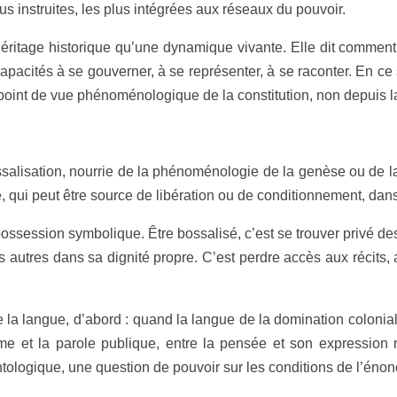
us instruites, les plus intégrées aux réseaux du pouvoir.
 héritage historique qu’une dynamique vivante. Elle dit comment
apacités à se gouverner, à se représenter, à se raconter. En c
 point de vue phénoménologique de la constitution, non depuis la
alisation, nourrie de la phénoménologie de la genèse ou de la co
te, qui peut être source de libération ou de conditionnement, da
ossession symbolique. Être bossalisé, c’est se trouver privé d
 autres dans sa dignité propre. C’est perdre accès aux récits, 
 la langue, d’abord : quand la langue de la domination coloni
intime et la parole publique, entre la pensée et son expressio
tologique, une question de pouvoir sur les conditions de l’énonc