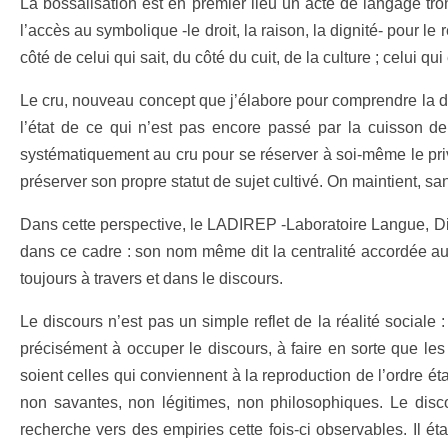
La bossalisation est en premier lieu un acte de langage tronq
l’accès au symbolique -le droit, la raison, la dignité- pour le 
côté de celui qui sait, du côté du cuit, de la culture ; celui q
Le cru, nouveau concept que j’élabore pour comprendre la 
l’état de ce qui n’est pas encore passé par la cuisson de l
systématiquement au cru pour se réserver à soi-même le privil
préserver son propre statut de sujet cultivé. On maintient, 
Dans cette perspective, le LADIREP -Laboratoire Langue, Dis
dans ce cadre : son nom même dit la centralité accordée au 
toujours à travers et dans le discours.
Le discours n’est pas un simple reflet de la réalité sociale 
précisément à occuper le discours, à faire en sorte que les
soient celles qui conviennent à la reproduction de l’ordre ét
non savantes, non légitimes, non philosophiques. Le discou
recherche vers des empiries cette fois-ci observables. Il ét