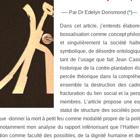
—- Par Dr Edelyn Dorismond (*)—
Dans cet article, j’entends élaborer
bossalisation comme concept philos
et singulièrement la société haï
symbolique, de désordre ontologique 
tant de l’usage que fait Jean Casi
historique de la contre-plantation 
percée théorique dans la compréhen
ensemble la destruction des cadres
fracturation du lien social et la p
membres. L’article propose une ex
statut de structure des sociétés post
que -donner la mort à petit feu comme modalité propre de la polit
otamment mon analyse du rapport infériorisant que l’Haïtien e
ation comme faculté des possibles, de la dignité humaine et d