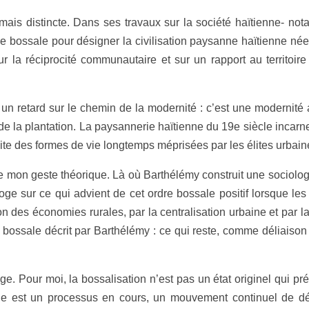
ais distincte. Dans ses travaux sur la société haïtienne- not
 de bossale pour désigner la civilisation paysanne haïtienne n
, sur la réciprocité communautaire et sur un rapport au territoi
 un retard sur le chemin de la modernité : c’est une modernité
de la plantation. La paysannerie haïtienne du 19e siècle incar
ilite des formes de vie longtemps méprisées par les élites urbai
 de mon geste théorique. Là où Barthélémy construit une sociolog
oge sur ce qui advient de cet ordre bossale positif lorsque le
n des économies rurales, par la centralisation urbaine et par l
re bossale décrit par Barthélémy : ce qui reste, comme déliais
e. Pour moi, la bossalisation n’est pas un état originel qui pré
lle est un processus en cours, un mouvement continuel de dég