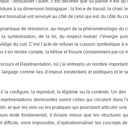
ué : bossaliser l’autre, c’est décréter que sa parole n’est qu’
réduire à sa dimension biologique : la force de travail, la chair, l
ui est bossalisé est renvoyé au côté de celui qui est, du côté du cr
dynamique de résistance, au moyen de la phénoménologie du cru
a symbolisation, de la loi, du respect mutuel -l’énergie pulsi
ège du cuit. C’est l’acte de refuser la cuisson symbolique à so
sans s’en rendre compte, la bêtise et fissure constamment par c
cours et Représentation, où j’ai entrepris un nombre important 
langage comme lieu d’enjeux existentiels et politiques et le se
: il la configure, la reproduit, la légitime ou la conteste. Un 
 représentations dominantes soient celles qui circulent dans 
abli, et que les voix ou les pratiques qui pourraient articuler u
rs reste fondamental, il éclaire mieux que les structures qu’i
ait difficile, voire impossible, d’opérationnaliser les concepts