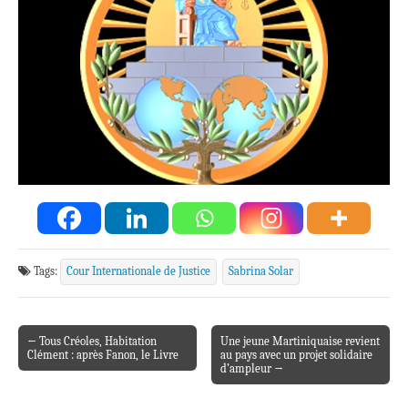
Tags:
Cour Internationale de Justice
Sabrina Solar
← Tous Créoles, Habitation
Une jeune Martiniquaise revient
Post navigation
Clément : après Fanon, le Livre
au pays avec un projet solidaire
d’ampleur →