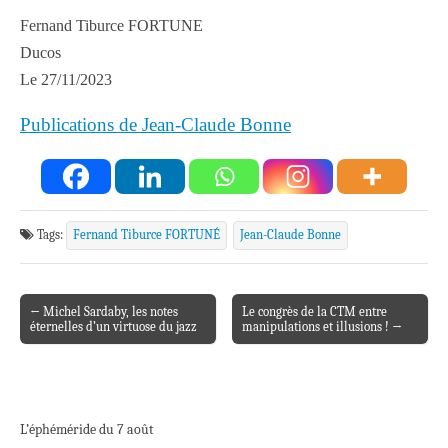
Fernand Tiburce FORTUNE
Ducos
Le 27/11/2023
Publications de Jean-Claude Bonne
Tags:
Fernand Tiburce FORTUNÉ
Jean-Claude Bonne
← Michel Sardaby, les notes
Le congrès de la CTM entre
Post navigation
éternelles d’un virtuose du jazz
manipulations et illusions ! →
L’éphéméride du 7 août