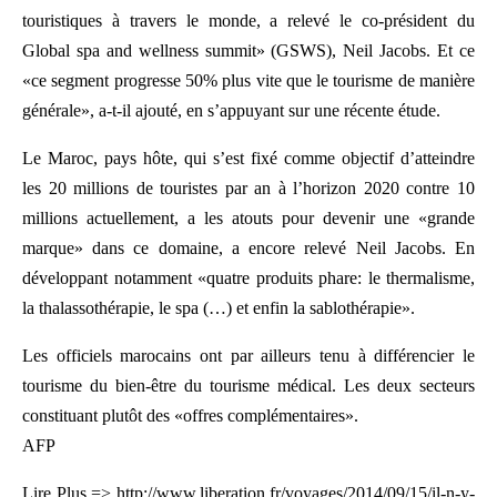
touristiques à travers le monde, a relevé le co-président du
Global spa and wellness summit» (GSWS), Neil Jacobs. Et ce
«ce segment progresse 50% plus vite que le tourisme de manière
générale», a-t-il ajouté, en s’appuyant sur une récente étude.
Le Maroc, pays hôte, qui s’est fixé comme objectif d’atteindre
les 20 millions de touristes par an à l’horizon 2020 contre 10
millions actuellement, a les atouts pour devenir une «grande
marque» dans ce domaine, a encore relevé Neil Jacobs. En
développant notamment «quatre produits phare: le thermalisme,
la thalassothérapie, le spa (…) et enfin la sablothérapie».
Les officiels marocains ont par ailleurs tenu à différencier le
tourisme du bien-être du tourisme médical. Les deux secteurs
constituant plutôt des «offres complémentaires».
AFP
Lire Plus => http://www.liberation.fr/voyages/2014/09/15/il-n-y-