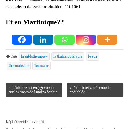
a-pas-de-mal-a-se-faire-du-bien_1101061
Et en Martinique??
Tags:
la sablothérapie»
la thalassothérapie
le spa
thermalisme
Tourisme
← Résistance et engagement :
« L’oublié(e) » : cérémonie
Post navigation
sur les traces de Lumina Sophie
endiablée →
L’éphéméride du 7 août