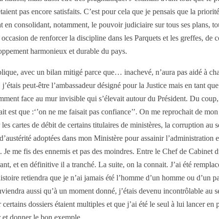
n’étaient pas encore satisfaits. C’est pour cela que je pensais que la prio
tat en consolidant, notamment, le pouvoir judiciaire sur tous ses plans, t
occasion de renforcer la discipline dans les Parquets et les greffes, de 
veloppement harmonieux et durable du pays.
blique, avec un bilan mitigé parce que… inachevé, n’aura pas aidé à chan
j’étais peut-être l’ambassadeur désigné pour la Justice mais en tant que 
ent face au mur invisible qui s’élevait autour du Président. Du coup, le 
it est que :‘’on ne me faisait pas confiance’’. On me reprochait de mon a
es cartes de débit de certains titulaires de ministères, la corruption au 
 d’austérité adoptées dans mon Ministère pour assainir l’administration en
nte. Je me fis des ennemis et pas des moindres. Entre le Chef de Cabinet 
urant, et en définitive il a tranché. La suite, on la connait. J’ai été rem
toire retiendra que je n’ai jamais été l’homme d’un homme ou d’un part
souviendra aussi qu’à un moment donné, j’étais devenu incontrôlable au s
rtains dossiers étaient multiples et que j’ai été le seul à lui lancer en
ir et donner le bon exemple.