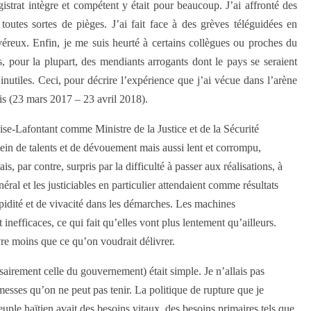
trat intègre et compétent y était pour beaucoup. J’ai affronté des
toutes sortes de pièges. J’ai fait face à des grèves téléguidées en
véreux. Enfin, je me suis heurté à certains collègues ou proches du
s, pour la plupart, des mendiants arrogants dont le pays se seraient
 inutiles. Ceci, pour décrire l’expérience que j’ai vécue dans l’arène
ois (23 mars 2017 – 23 avril 2018).
se-Lafontant comme Ministre de la Justice et de la Sécurité
lein de talents et de dévouement mais aussi lent et corrompu,
s, par contre, surpris par la difficulté à passer aux réalisations, à
éral et les justiciables en particulier attendaient comme résultats
pidité et de vivacité dans les démarches. Les machines
 inefficaces, ce qui fait qu’elles vont plus lentement qu’ailleurs.
re moins que ce qu’on voudrait délivrer.
ssairement celle du gouvernement) était simple. Je n’allais pas
messes qu’on ne peut pas tenir. La politique de rupture que je
peuple haïtien avait des besoins vitaux, des besoins primaires tels que