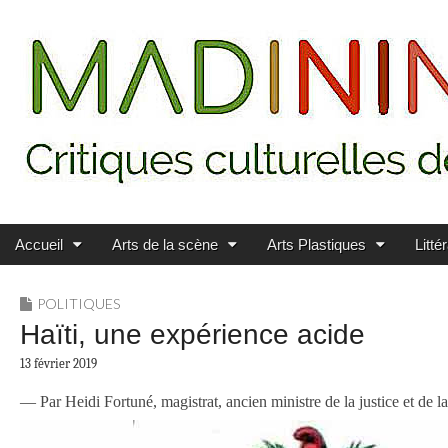
Main menu
Skip to content
MADININ'ART
Accueil
Arts de la scène
Arts Plastiques
Litté
POLITIQUES
Haïti, une expérience acide
13 février 2019
— Par Heidi Fortuné, magistrat, ancien ministre de la justice et de 