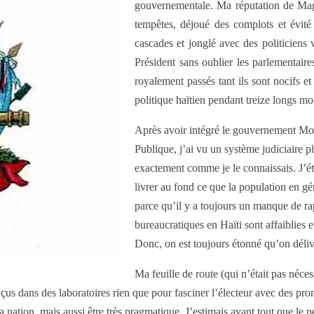
gouvernementale. Ma réputation de Magis
tempêtes, déjoué des complots et évité 
cascades et jonglé avec des politiciens 
Président sans oublier les parlementaire
royalement passés tant ils sont nocifs et
politique haïtien pendant treize longs m
Après avoir intégré le gouvernement Moi
Publique, j’ai vu un système judiciaire p
exactement comme je le connaissais. J’étai
livrer au fond ce que la population en gén
parce qu’il y a toujours un manque de ra
bureaucratiques en Haïti sont affaiblies et
Donc, on est toujours étonné qu’on déliv
Ma feuille de route (qui n’était pas néce
çus dans des laboratoires rien que pour fasciner l’électeur avec des pro
la nation, mais aussi être très pragmatique. J’estimais avant tout que le 