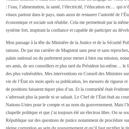
: l’eau, l’alimentation, la santé, l’électricité, l’éducation etc… qui 
vitaux partout dans le pays, mais aussi de restaurer l’autorité de l’É
économique et sociale soit rétablie. Cela me permettrait par la même 
système fort, inspirant la confiance et capable de participer au dé
Mon passage à la tête du Ministère de la Justice et de la Sécurité Pu
raisons. De par ma carrière de Magistrat sans peur et sans reproches, 
palais national ou du parlement pour mener à bien ma mission, notamm
ses amis, de ses conseillers et plus tard du Président lui-même… le fa
des plus vulnérables. Mes interventions en Conseil des Ministres sur l
vie de l’État six mois après sa publication, les mesures de rigueur et
de positions faisaient tiquer plus d’un. Et la contrariété était évide
s’adressait plus la parole ni se saluait. Le Chef de l’État était au co
Nations-Unies pour le compte et au nom du gouvernement. Mais l’his
chapelle politique et que j’ai toujours été un électron libre. On se 
République sur des questions de justice notamment de procédure sur ce
pleine corruption au sein du gouvernement et qu’il faut rectifier le t