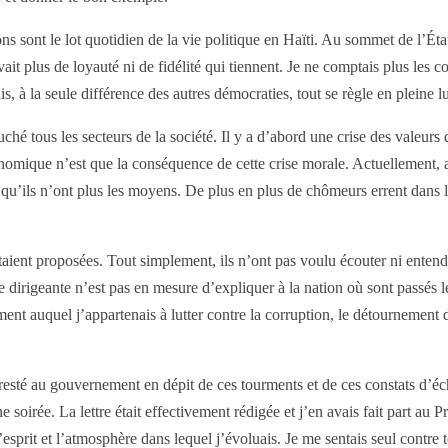
 sont le lot quotidien de la vie politique en Haïti. Au sommet de l’Éta
avait plus de loyauté ni de fidélité qui tiennent. Je ne comptais plus les c
s, à la seule différence des autres démocraties, tout se règle en pleine l
é tous les secteurs de la société. Il y a d’abord une crise des valeurs 
conomique n’est que la conséquence de cette crise morale. Actuellement, 
ils n’ont plus les moyens. De plus en plus de chômeurs errent dans le
taient proposées. Tout simplement, ils n’ont pas voulu écouter ni entendr
 dirigeante n’est pas en mesure d’expliquer à la nation où sont passés l
 auquel j’appartenais à lutter contre la corruption, le détournement d’ar
resté au gouvernement en dépit de ces tourments et de ces constats d’éch
ne soirée. La lettre était effectivement rédigée et j’en avais fait part au
rit et l’atmosphère dans lequel j’évoluais. Je me sentais seul contre to