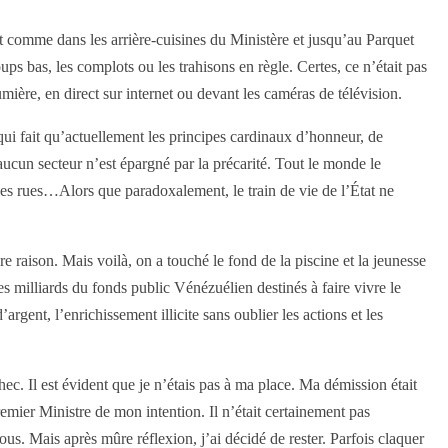
t comme dans les arrière-cuisines du Ministère et jusqu’au Parquet
oups bas, les complots ou les trahisons en règle. Certes, ce n’était pas
umière, en direct sur internet ou devant les caméras de télévision.
qui fait qu’actuellement les principes cardinaux d’honneur, de
aucun secteur n’est épargné par la précarité. Tout le monde le
s rues…Alors que paradoxalement, le train de vie de l’État ne
e raison. Mais voilà, on a touché le fond de la piscine et la jeunesse
es milliards du fonds public Vénézuélien destinés à faire vivre le
gent, l’enrichissement illicite sans oublier les actions et les
ec. Il est évident que je n’étais pas à ma place. Ma démission était
 Premier Ministre de mon intention. Il n’était certainement pas
us. Mais après mûre réflexion, j’ai décidé de rester. Parfois claquer