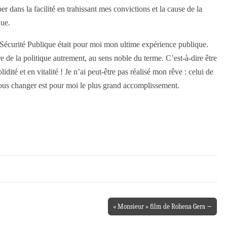
er dans la facilité en trahissant mes convictions et la cause de la
que.
a Sécurité Publique était pour moi mon ultime expérience publique.
e de la politique autrement, au sens noble du terme. C’est-à-dire être
idité et en vitalité ! Je n’ai peut-être pas réalisé mon rêve : celui de
 vous changer est pour moi le plus grand accomplissement.
« Monsieur » film de Rohena Gera →