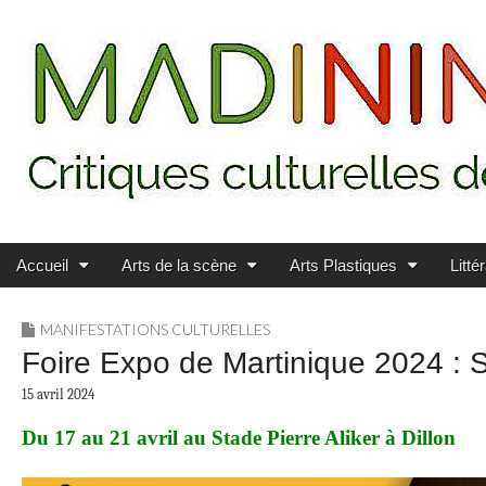
Main menu
Skip to content
MADININ'ART
Accueil
Arts de la scène
Arts Plastiques
Litté
MANIFESTATIONS CULTURELLES
Foire Expo de Martinique 2024 : S
15 avril 2024
Du 17 au 21 avril au Stade Pierre Aliker à Dillon