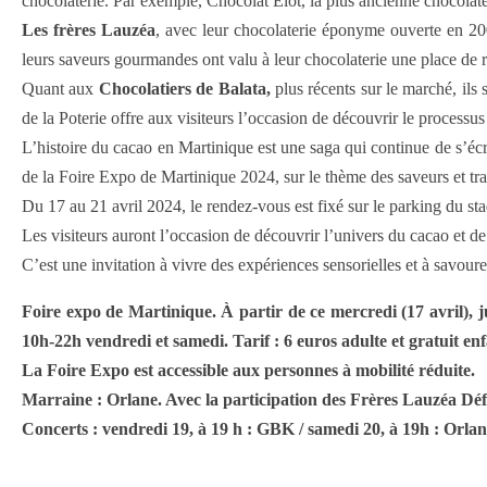
chocolaterie. Par exemple, Chocolat Elot, la plus ancienne chocolat
Les frères Lauzéa
, avec leur chocolaterie éponyme ouverte en 200
leurs saveurs gourmandes ont valu à leur chocolaterie une place de
Quant aux
Chocolatiers de Balata,
plus récents sur le marché, ils s
de la Poterie offre aux visiteurs l’occasion de découvrir le processu
L’histoire du cacao en Martinique est une saga qui continue de s’écr
de la Foire Expo de Martinique 2024, sur le thème des saveurs et tr
Du 17 au 21 avril 2024, le rendez-vous est fixé sur le parking du st
Les visiteurs auront l’occasion de découvrir l’univers du cacao et de 
C’est une invitation à vivre des expériences sensorielles et à savou
Foire expo de Martinique. À partir de ce mercredi (17 avril), j
10h-22h vendredi et samedi. Tarif : 6 euros adulte et gratuit en
La Foire Expo est accessible aux personnes à mobilité réduite.
Marraine : Orlane. Avec la participation des Frères Lauzéa Défi
Concerts : vendredi 19, à 19 h : GBK / samedi 20, à 19h : Orla