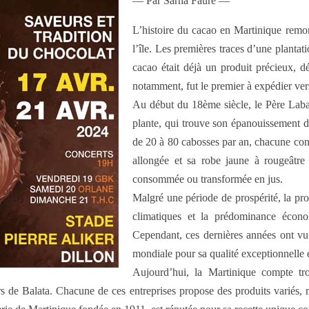
— Par Sarha Fauré —
L’histoire du cacao en Martinique remont
l’île. Les premières traces d’une planta
cacao était déjà un produit précieux, d
notamment, fut le premier à expédier ve
Au début du 18ème siècle, le Père Labat
plante, qui trouve son épanouissement 
de 20 à 80 cabosses par an, chacune cont
allongée et sa robe jaune à rougeâtre
consommée ou transformée en jus.
Malgré une période de prospérité, la pr
climatiques et la prédominance écon
Cependant, ces dernières années ont vu 
mondiale pour sa qualité exceptionnelle 
Aujourd’hui, la Martinique compte tro
rs de Balata. Chacune de ces entreprises propose des produits variés, m