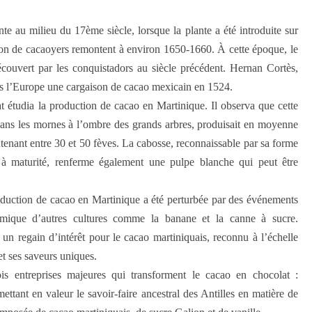
e au milieu du 17ème siècle, lorsque la plante a été introduite sur
tion de cacaoyers remontent à environ 1650-1660. À cette époque, le
écouvert par les conquistadors au siècle précédent. Hernan Cortès,
rs l’Europe une cargaison de cacao mexicain en 1524.
 étudia la production de cacao en Martinique. Il observa que cette
dans les mornes à l’ombre des grands arbres, produisait en moyenne
enant entre 30 et 50 fèves. La cabosse, reconnaissable par sa forme
 à maturité, renferme également une pulpe blanche qui peut être
oduction de cacao en Martinique a été perturbée par des événements
omique d’autres cultures comme la banane et la canne à sucre.
un regain d’intérêt pour le cacao martiniquais, reconnu à l’échelle
et ses saveurs uniques.
is entreprises majeures qui transforment le cacao en chocolat :
ettant en valeur le savoir-faire ancestral des Antilles en matière de