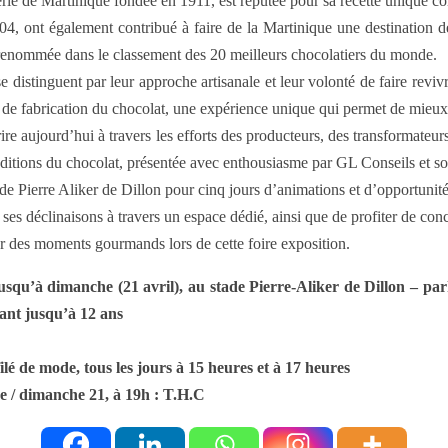
erie de Martinique fondée en 1911, est réputée pour sa recette unique co
4, ont également contribué à faire de la Martinique une destination de
 renommée dans le classement des 20 meilleurs chocolatiers du monde.
e distinguent par leur approche artisanale et leur volonté de faire revivr
s de fabrication du chocolat, une expérience unique qui permet de mieux a
ire aujourd’hui à travers les efforts des producteurs, des transformate
aditions du chocolat, présentée avec enthousiasme par GL Conseils et s
ade Pierre Aliker de Dillon pour cinq jours d’animations et d’opportuni
ses déclinaisons à travers un espace dédié, ainsi que de profiter de conc
rer des moments gourmands lors de cette foire exposition.
usqu’à dimanche (21 avril), au stade Pierre-Aliker de Dillon – pa
fant jusqu’à 12 ans
lé de mode, tous les jours à 15 heures et à 17 heures
ne / dimanche 21, à 19h : T.H.C