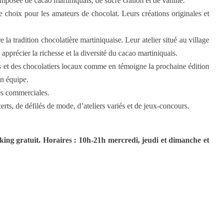
mposée de cacao martiniquais, de sucre Galion et de vanille.
 choix pour les amateurs de chocolat. Leurs créations originales et
e la tradition chocolatière martiniquaise. Leur atelier situé au village
pprécier la richesse et la diversité du cacao martiniquais.
urs et des chocolatiers locaux comme en témoigne la prochaine édition
on équipe.
tés commerciales.
erts, de défilés de mode, d’ateliers variés et de jeux-concours.
rking gratuit. Horaires : 10h-21h mercredi, jeudi et dimanche et