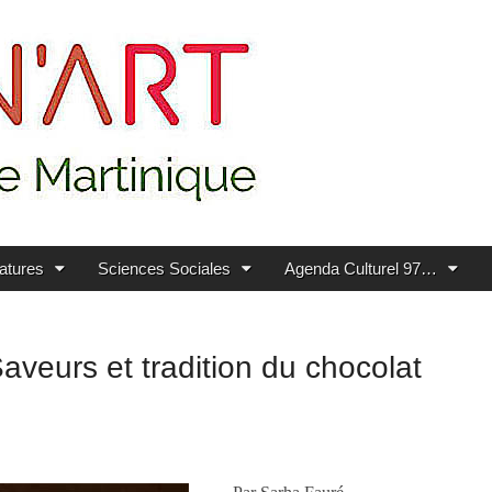
ratures
Sciences Sociales
Agenda Culturel 97…
aveurs et tradition du chocolat