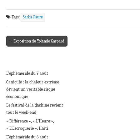
Tags:
Sarha Fauré
← Exposition de Yolande Gaspard
Post navigation
L’éphéméride du 7 août
Canicule : la chaleur extrême
devient un véritable risque
économique
Le festival de la dachine revient
tout le week-end
« Différence », « L’Heure »,
« L’Escroquerie », Haïti
L’éphéméride du 6 août