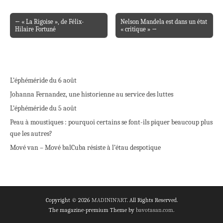
← « La Rigoise », de Félix-
Nelson Mandela est dans un état
Post navigation
Hilaire Fortuné
« critique » →
L’éphéméride du 6 août
Johanna Fernandez, une historienne au service des luttes
L’éphéméride du 5 août
Peau à moustiques : pourquoi certains se font-ils piquer beaucoup plus
que les autres?
Mové van – Mové bal
Cuba résiste à l’étau despotique
Copyright © 2026
MADININ'ART
. All Rights Reserved.
The magazine-premium Theme by
bavotasan.com
.