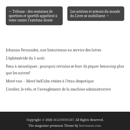
← Tribune : des centaines de
Les actrices et acteurs du monde
Post navigation
sportives et sportifs appellent à
du Livre se mobilisent →
voter contre l’extrême droite
Johanna Fernandez, une historienne au service des luttes
L’éphéméride du 5 août
Peau à moustiques : pourquoi certains se font-ils piquer beaucoup plus
que les autres?
Mové van – Mové bal
Cuba résiste à l’étau despotique
L’atelier, le vélo, et l’aveuglement de la machine administrative
Copyright © 2026
MADININ'ART
. All Rights Reserved.
The magazine-premium Theme by
bavotasan.com
.