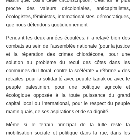
Martinique. Dans cette circonscription
,
c’est lui le plus
proche des valeurs décoloniales, anticapitalistes,
écologistes, féministes, internationalistes, démocratiques
,
que nous défendons quotidiennement.
Pendant les deux années écoulées, il a relayé bien des
combats au sein de l’assemblée nationale (pour la justice
et la réparation des crimes chlord
é
cone, pour une
solution au probl
è
me du
recul
de
s
côte
s
dans les
communes du littoral
,
contre la scélérate
«
réforme
»
des
retraites, pour la solidarité avec peuple kanak ou avec le
peuple palestinien, pour une politique agricole et
écologique opposée à la toute puissance du grand
capital local ou international, pour le respect du peuple
martiniquais, de ses aspirations et de sa dignité.
Même si le terrain principal de la lutte reste la
mobilisation sociale et politique dans la rue, dans les