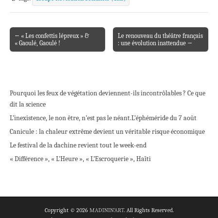
← « Les confettis lépreux » &
Le renouveau du théâtre français
Post navigation
« Gaoulé, Gaoulé !
: une évolution inattendue →
Pourquoi les feux de végétation deviennent-ils incontrôlables ? Ce que
dit la science
L’inexistence, le non être, n’est pas le néant.
L’éphéméride du 7 août
Canicule : la chaleur extrême devient un véritable risque économique
Le festival de la dachine revient tout le week-end
« Différence », « L’Heure », « L’Escroquerie », Haïti
Copyright © 2026
MADININ'ART
. All Rights Reserved.