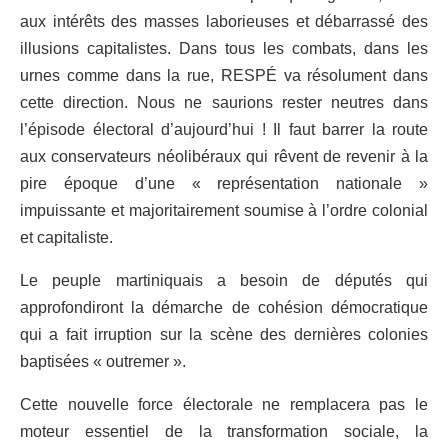
aux intérêt
s
des masses laborieuses et débarrassé des
illusions capitalistes. Dans tous les combats, dans les
urnes comme dans la rue, R
E
SPÉ va résolument dans
cette direction. Nous ne saurions rester neutres dans
l’épisode électoral d’aujourd’hui ! Il faut barrer la route
aux conservateurs n
é
olib
é
raux qui rêvent de revenir à la
pire époque d’une
«
représentation nationale
»
impuissante et majoritairement soumise à l’ordre colonial
et capitaliste.
Le peuple martiniquais a besoin de députés qui
approfondiront la démarche de cohésion démocratique
qui a fait irruption sur la scène des dernières colonies
baptisées
«
outremer
»
.
Cette nouvelle force électorale ne remplacera pas le
moteur essentiel de la transformation sociale, la