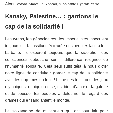
Alors,
Votons Marcellin Nadeau, suppléan
te C
ynthia Yerro
.
Kanaky, Palestine… : gardons le
cap de la solidarité
!
Les tyrans, les g
é
nocidaires, les impérialistes
,
spéculent
toujours sur la lassitude écœurée des peuples face à leur
barbarie. Ils espèrent toujours que la sid
é
ration des
consciences débouche sur l’indifférence résignée de
l’humanité solidaire. Cela seul suffit déjà à nous dicter
notre ligne de conduite : garder le cap de la solidarité
avec les opprimés en lutte ! L’une des fonctions des jeux
olympiques, quoiqu’on dise, est bien d’amuser la galerie
et de pousser les peuples à détourner le regard des
drames qui ensanglantent le monde.
La soixantaine
de militant·e·s
qui ont tout fait pour