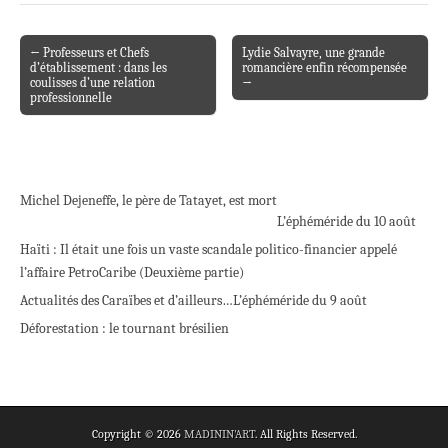
← Professeurs et Chefs
Lydie Salvayre, une grande
Post navigation
d’établissement : dans les
romancière enfin récompensée
coulisses d’une relation
→
professionnelle
Michel Dejeneffe, le père de Tatayet, est mort
L’éphéméride du 10 août
Haïti : Il était une fois un vaste scandale politico-financier appelé
l’affaire PetroCaribe (Deuxième partie)
Actualités des Caraïbes et d’ailleurs…
L’éphéméride du 9 août
Déforestation : le tournant brésilien
Copyright © 2026
MADININ'ART
. All Rights Reserved.