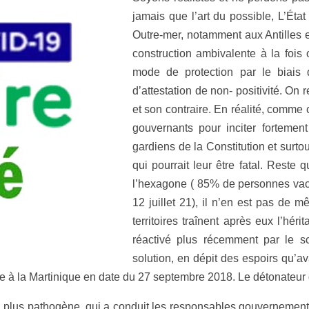
jamais que l’art du possible, L’État
Outre-mer, notamment aux Antilles 
construction ambivalente à la fois
mode de protection par le biais
d’attestation de non- positivité. On
et son contraire. En réalité, comme
gouvernants pour inciter fortement
gardiens de la Constitution et surt
qui pourrait leur être fatal. Reste
l’hexagone ( 85% de personnes vacci
12 juillet 21), il n’en est pas de 
territoires traînent après eux l’hér
réactivé plus récemment par le s
solution, en dépit des espoirs qu’av
site à la Martinique en date du 27 septembre 2018. Le détonateur 
ta, plus pathogène, qui a conduit les responsables gouvernement