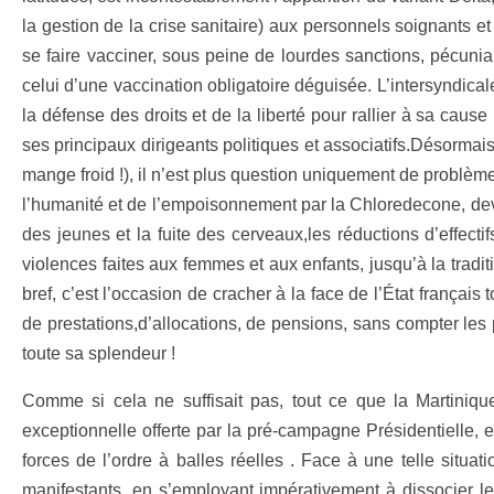
la gestion de la crise sanitaire) aux personnels soignants e
se faire vacciner, sous peine de lourdes sanctions, pécuni
celui d’une vaccination obligatoire déguisée. L’intersyndicale
la défense des droits et de la liberté pour rallier à sa cau
ses principaux dirigeants politiques et associatifs.Désorma
mange froid !), il n’est plus question uniquement de problème
l’humanité et de l’empoisonnement par la Chloredecone, deve
des jeunes et la fuite des cerveaux,les réductions d’effect
violences faites aux femmes et aux enfants, jusqu’à la tradi
bref, c’est l’occasion de cracher à la face de l’État français 
de prestations,d’allocations, de pensions, sans compter les 
toute sa splendeur !
Comme si cela ne suffisait pas, tout ce que la Martinique
exceptionnelle offerte par la pré-campagne Présidentielle, e
forces de l’ordre à balles réelles . Face à une telle situa
manifestants, en s’employant impérativement à dissocier le 