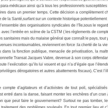
t para-médicaux ainsi qu’à tous les professionnels susceptibles
aires dans un premier temps. Cette décision a complètement ch
 de la Santé,surfant sur un contexte historique potentiellement e
se l’ensemble des organisations syndicales de l’île,sous le reg
is avec l’entrée en scène de la CSTM ( les règlements de comp
s sanitaires mais du malaise général que connaît le pays, tout 
nues incontournables, reviennent en force :la cherté de la vie
ifs dans la fonction publique, menacée de privatisation, la ma
tionnelle Transat Jacques Vabre, devenue à son corps défendant
toute l’exécration qu’ils lui vouent et qui n’a d’égale que l’éte
privilèges dérogatoires et autres abattements fiscaux). C’est l’
 compte d’agitateurs et d’activistes de tout poil, spécialisé
st entré dans la danse, faisant monter les enchères d’un cran à
tion que peut faire le gouvernement? Surtout ne pas tomber, le
traitement des problèmes soulevés. En tout premier lieu et c’es