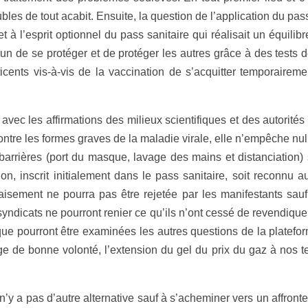
les de tout acabit. Ensuite, la question de l’application du pas
et à l’esprit optionnel du pass sanitaire qui réalisait un équili
cun de se protéger et de protéger les autres grâce à des tests de
ents vis-à-vis de la vaccination de s’acquitter temporairement
vec les affirmations des milieux scientifiques et des autorité
contre les formes graves de la maladie virale, elle n’empêche n
barrières (port du masque, lavage des mains et distanciation) 
tion, inscrit initialement dans le pass sanitaire, soit reconn
isement ne pourra pas être rejetée par les manifestants sau
yndicats ne pourront renier ce qu’ils n’ont cessé de revendique
que pourront être examinées les autres questions de la platefor
ge de bonne volonté, l’extension du gel du prix du gaz à nos te
n’y a pas d’autre alternative sauf à s’acheminer vers un affront