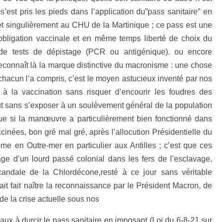
 s’est pris les pieds dans l’application du”pass sanitaire” en
et singulièrement au CHU de la Martinique ; ce pass est une
 obligation vaccinale et en même temps liberté de choix du
 de tests de dépistage (PCR ou antigénique). ou encore
 reconnaît là la marque distinctive du macronisme : une chose
 chacun l’a compris, c’est le moyen astucieux inventé par nos
 à la vaccination sans risquer d’encourir les foudres des
out sans s’exposer à un soulèvement général de la population
 que si la manœuvre a particulièrement bien fonctionné dans
nées, bon gré mal gré, après l’allocution Présidentielle du
même en Outre-mer en particulier aux Antilles ; c’est que ces
itage d’un lourd passé colonial dans les fers de l’esclavage,
candale de la Chlordécone,resté à ce jour sans véritable
ait fait naître la reconnaissance par le Président Macron, de
de la crise actuelle sous nos
aux à durcir le pass sanitaire en imposant (Loi du 6-8-21 sur