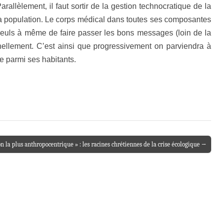
allèlement, il faut sortir de la gestion technocratique de la
c la population. Le corps médical dans toutes ses composantes
s seuls à même de faire passer les bons messages (loin de la
nnellement. C’est ainsi que progressivement on parviendra à
le parmi ses habitants.
on la plus anthropocentrique » : les racines chrétiennes de la crise écologique →