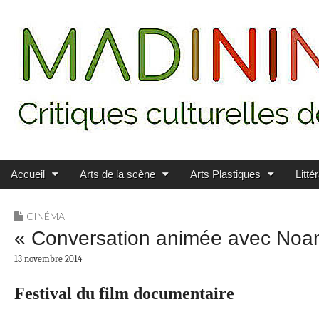
Main menu
Skip to content
MADININ'ART
Accueil
Arts de la scène
Arts Plastiques
Litté
CINÉMA
« Conversation animée avec Noam
13 novembre 2014
Festival du film documentaire