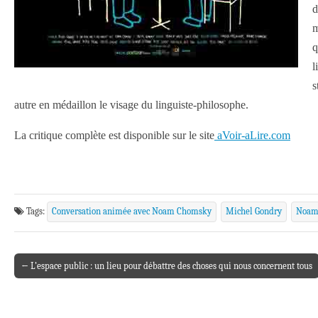
d
m
q
l
s
autre en médaillon le visage du linguiste-philosophe.
La critique complète est disponible sur le site
aVoir-aLire.com
Tags:
Conversation animée avec Noam Chomsky
Michel Gondry
Noam
← L’espace public : un lieu pour débattre des choses qui nous concernent tous
Post navigation