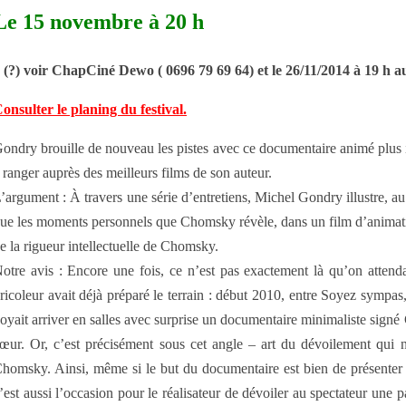
Le 15 novembre à 20 h
 (?) voir ChapCiné Dewo ( 0696 79 69 64) et le 26/11/2014 à 19 h 
onsulter le planing du festival
.
ondry brouille de nouveau les pistes avec ce documentaire animé plus int
 ranger auprès des meilleurs films de son auteur.
’argument : À travers une série d’entretiens, Michel Gondry illustre, 
ue les moments personnels que Chomsky révèle, dans un film d’animation
e la rigueur intellectuelle de Chomsky.
otre avis : Encore une fois, ce n’est pas exactement là qu’on attenda
ricoleur avait déjà préparé le terrain : début 2010, entre Soyez symp
oyait arriver en salles avec surprise un documentaire minimaliste signé 
œur. Or, c’est précisément sous cet angle – art du dévoilement qui
homsky. Ainsi, même si le but du documentaire est bien de présente
’est aussi l’occasion pour le réalisateur de dévoiler au spectateur une pa