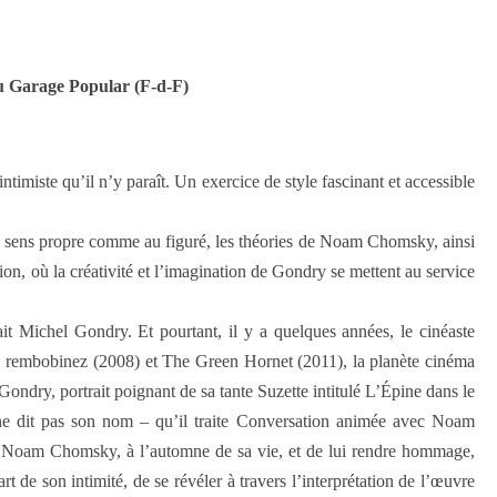
au Garage Popular (F-d-F)
imiste qu’il n’y paraît. Un exercice de style fascinant et accessible
au sens propre comme au figuré, les théories de Noam Chomsky, ainsi
, où la créativité et l’imagination de Gondry se mettent au service
it Michel Gondry. Et pourtant, il y a quelques années, le cinéaste
as, rembobinez (2008) et The Green Hornet (2011), la planète cinéma
Gondry, portrait poignant de sa tante Suzette intitulé L’Épine dans le
 ne dit pas son nom – qu’il traite Conversation animée avec Noam
r Noam Chomsky, à l’automne de sa vie, et de lui rendre hommage,
rt de son intimité, de se révéler à travers l’interprétation de l’œuvre