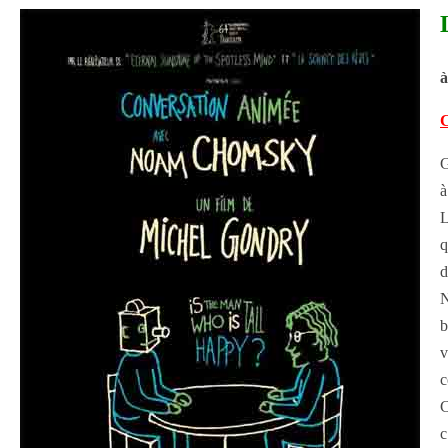
à
C
G
à
L
q
d
N
b
v
c
C
c