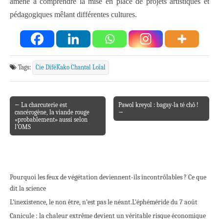
amené à comprendre la mise en place de projets artistiques et
pédagogiques mêlant différentes cultures.
Tags:
Cie DiféKako Chantal Loïal
← La charcuterie est
Pawol kreyol : bagay-la té chô !
Post navigation
cancérogène, la viande rouge
→
«probablement» aussi selon
l’OMS
Pourquoi les feux de végétation deviennent-ils incontrôlables ? Ce que
dit la science
L’inexistence, le non être, n’est pas le néant.
L’éphéméride du 7 août
Canicule : la chaleur extrême devient un véritable risque économique