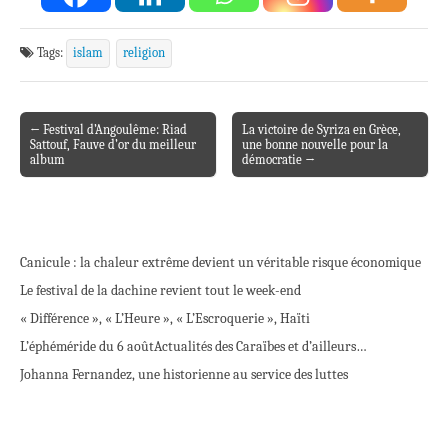
Tags:
islam
religion
← Festival d’Angoulême: Riad
La victoire de Syriza en Grèce,
Post navigation
Sattouf, Fauve d’or du meilleur
une bonne nouvelle pour la
album
démocratie →
Canicule : la chaleur extrême devient un véritable risque économique
Le festival de la dachine revient tout le week-end
« Différence », « L’Heure », « L’Escroquerie », Haïti
L’éphéméride du 6 août
Actualités des Caraïbes et d’ailleurs…
Johanna Fernandez, une historienne au service des luttes