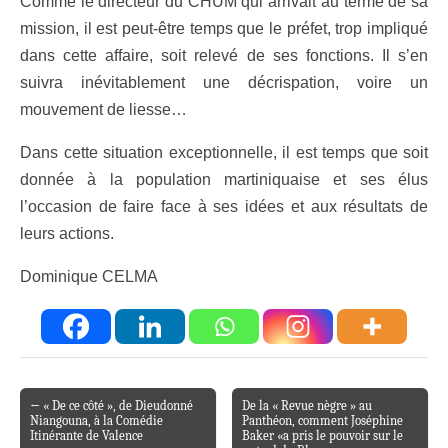
Comme le directeur du CHUM qui arrivait au terme de sa
mission, il est peut-être temps que le préfet, trop impliqué
dans cette affaire, soit relevé de ses fonctions. Il s’en
suivra inévitablement une décrispation, voire un
mouvement de liesse…
Dans cette situation exceptionnelle, il est temps que soit
donnée à la population martiniquaise et ses élus
l’occasion de faire face à ses idées et aux résultats de
leurs actions.
Dominique CELMA
← « De ce côté », de Dieudonné
De la « Revue nègre » au
Post navigation
Niangouna, à la Comédie
Panthéon, comment Joséphine
Itinérante de Valence
Baker «a pris le pouvoir sur le