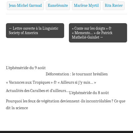
Jean-Michel Garraud
Kaméléonite
Marlène Myrtil
Rita Ravier
← Lettre ouverte à la Linguistic
« Conte sur les doigts » &
Post navigation
Society of America
« Memento… » de Patrick
Mathelié-Guinlet →
L’éphéméride du 9 août
Déforestation : le tournant brésilien
« Vacances aux Tropiques » & « Ailleurs si j’y suis… »
Actualités des Caraïbes et d’ailleurs…
L’éphéméride du 8 août
Pourquoi les feux de végétation deviennent-ils incontrôlables ? Ce que
dit la science