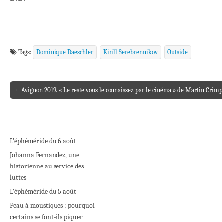
Tags:
Dominique Daeschler
Kirill Serebrennikov
Outside
← Avignon 2019. « Le reste vous le connaissez par le cinéma » de Martin Crimp
Post navigation
L’éphéméride du 6 août
Johanna Fernandez, une
historienne au service des
luttes
L’éphéméride du 5 août
Peau à moustiques : pourquoi
certains se font-ils piquer