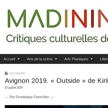
Main menu
Skip to content
MADININ'ART
Accueil
Arts de la scène
Arts Plastiques
Litté
AVIGNON
Avignon 2019. « Outside » de Kiri
27 juillet 2019
— Par Dominique Daeschler —