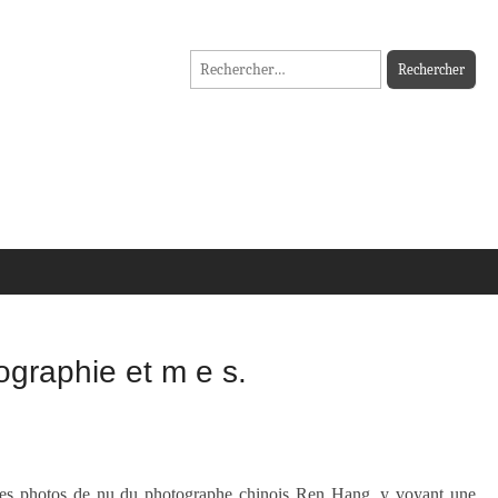
Rechercher :
ographie et m e s.
 les photos de nu du photographe chinois Ren Hang, y voyant une