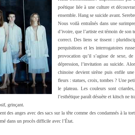
poétique liée à une culture et découvran
ensemble. Hang se suicide avant. Serebre
Nous voilà entraînés dans une surimpre
d’ivoire, que l’artiste est témoin de son 
correct. Des liens se tissent : pluridis
perquisitions et les interrogatoires russ
provocation qu’il s’agisse de sexe, de g
dépression, l’invitation au suicide. Al
chinoise devient sirène puis enfile u
fleurs : statues, croix, tombes ? Une pe
le plateau. Les couleurs sont criardes
l’esthétique paraît désuète et kitsch ne t
sif, grinçant.
ent des anges avec des sacs sur la tête comme des condamnés à la tort
mé dans un procès difficile avec l’État.