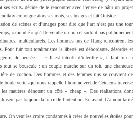
t ses écrits, décide de le rencontrer avec l’envie de bâtir un projet
nnikov empoigne alors ses mots, ses images et fait Outside.
ssion de scènes et d’images pour dire que l’art n’est pas une tour
temps, « mouillé » qu’il le veuille ou non et surtout pas politiquement
ciplinaires, multiculturels. Les hommes nus de Hang rencontrent les
es. Pour fuir tout totalitarisme la liberté est débordante, désordre et
enre, de pensée. … « Il est interdit d’interdire », il faut fuir la
ors tout se bouscule : un couple marche sur un toit, une chanteuse
ne tête de cochon. Des hommes et des femmes nus se couvrent de
tite boule verte -qui nous rappelle l’homme vert de Cetelem- traverse
, les matières dénotent un côté « cheap ». Des réalisations dont
raduisent pas toujours la force de l’intention. En avant. L’amour tarifé
ure. On veut les croire condamnés à créer de nouvelles étoiles pour