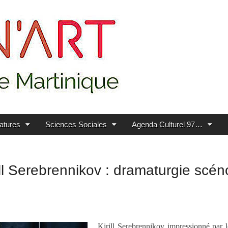
ratures
Sciences Sociales
Agenda Culturel 97…
ll Serebrennikov : dramaturgie scén
Kirill Serebrennikov impressionné par