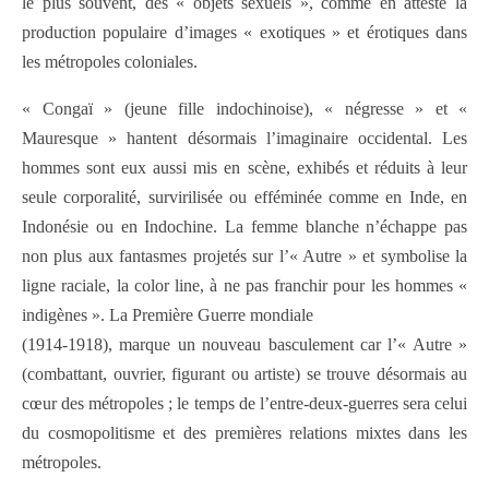
le plus souvent, des « objets sexuels », comme en atteste la
production populaire d’images « exotiques » et érotiques dans
les métropoles coloniales.
« Congaï » (jeune fille indochinoise), « négresse » et «
Mauresque » hantent désormais l’imaginaire occidental. Les
hommes sont eux aussi mis en scène, exhibés et réduits à leur
seule corporalité, survirilisée ou efféminée comme en Inde, en
Indonésie ou en Indochine. La femme blanche n’échappe pas
non plus aux fantasmes projetés sur l’« Autre » et symbolise la
ligne raciale, la color line, à ne pas franchir pour les hommes «
indigènes ». La Première Guerre mondiale
(1914-1918), marque un nouveau basculement car l’« Autre »
(combattant, ouvrier, figurant ou artiste) se trouve désormais au
cœur des métropoles ; le temps de l’entre-deux-guerres sera celui
du cosmopolitisme et des premières relations mixtes dans les
métropoles.