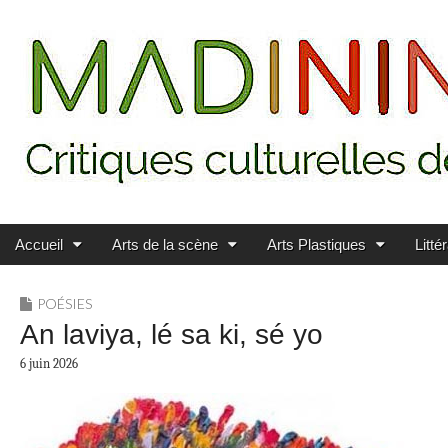
Main menu
Skip to content
MADININ'ART
Accueil
Arts de la scène
Arts Plastiques
Litté
POÉSIES
An laviya, lé sa ki, sé yo
6 juin 2026