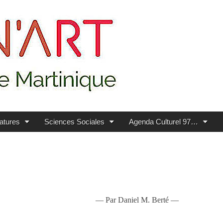
ratures
Sciences Sociales
Agenda Culturel 97…
— Par Daniel M. Berté —