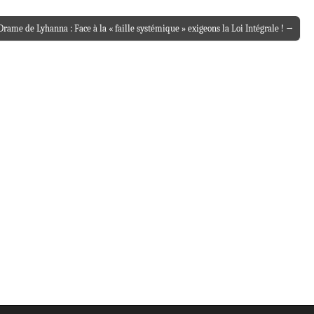
Drame de Lyhanna : Face à la « faille systémique » exigeons la Loi Intégrale ! →