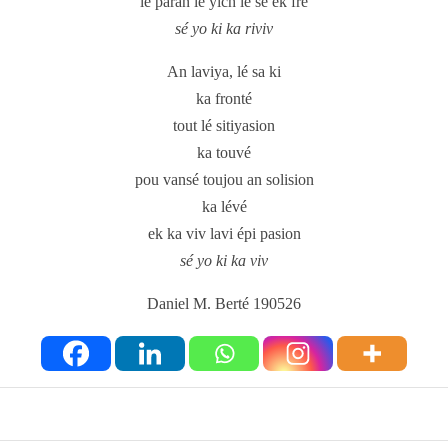
lé paran lé yich lé sè ek frè
sé yo ki ka riviv
An laviya, lé sa ki
ka fronté
tout lé sitiyasion
ka touvé
pou vansé toujou an solision
ka lévé
ek ka viv lavi épi pasion
sé yo ki ka viv
Daniel M. Berté 190526