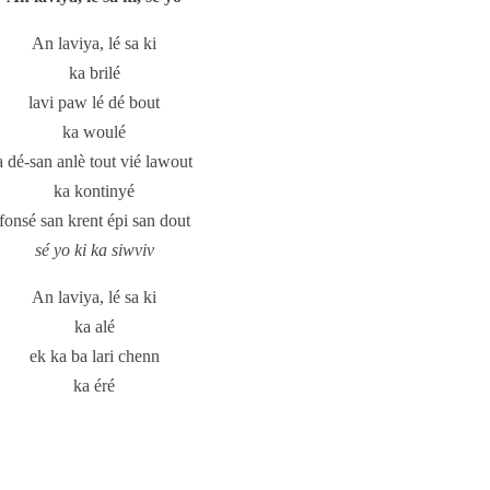
An laviya, lé sa ki
ka brilé
lavi paw lé dé bout
ka woulé
a dé-san anlè tout vié lawout
ka kontinyé
fonsé san krent épi san dout
sé yo ki ka siwviv
An laviya, lé sa ki
ka alé
ek ka ba lari chenn
ka éré