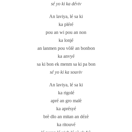
sé yo ki ka déviv
An laviya, lé sa ki
ka pléré
pou an wi pou an non
ka lonjé
an lanmen pou vòlè an bonbon
ka anvyé
sa ki bon ek menm sa ki pa bon
sé yo ki ka souviv
An laviya, lé sa ki
ka rigolé
apré an gro malè
ka aprésyé
brè dlo an mitan an dézè
ka ritouvé