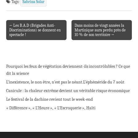
Tags:
Sabrina Solar
← Les B.A.D (Brigades Anti-
Dans moins de vingt années la
Post navigation
Discriminations) se donnent en
Martinique aura perdu près de
spectacle !
10 % de son territoire →
Pourquoi les feux de végétation deviennent-ils incontrôlables ? Ce que
dit la science
L’inexistence, le non être, n’est pas le néant.
L’éphéméride du 7 août
Canicule : la chaleur extrême devient un véritable risque économique
Le festival de la dachine revient tout le week-end
« Différence », « L’Heure », « L’Escroquerie », Haïti