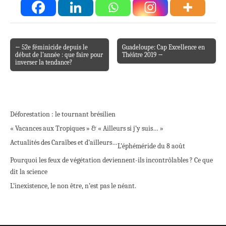
← 52e féminicide depuis le
Guadeloupe: Cap Excellence en
Post navigation
début de l’année : que faire pour
Théâtre 2019 →
inverser la tendance?
Déforestation : le tournant brésilien
« Vacances aux Tropiques » & « Ailleurs si j’y suis… »
Actualités des Caraïbes et d’ailleurs…
L’éphéméride du 8 août
Pourquoi les feux de végétation deviennent-ils incontrôlables ? Ce que
dit la science
L’inexistence, le non être, n’est pas le néant.