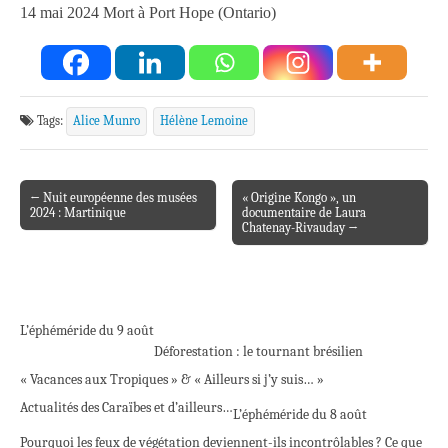
14 mai 2024 Mort à Port Hope (Ontario)
Tags:
Alice Munro
Hélène Lemoine
← Nuit européenne des musées
« Origine Kongo », un
Post navigation
2024 : Martinique​
documentaire de Laura
Chatenay-Rivauday →
L’éphéméride du 9 août
Déforestation : le tournant brésilien
« Vacances aux Tropiques » & « Ailleurs si j’y suis… »
Actualités des Caraïbes et d’ailleurs…
L’éphéméride du 8 août
Pourquoi les feux de végétation deviennent-ils incontrôlables ? Ce que