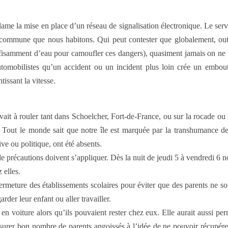
ame la mise en place d’un réseau de signalisation électronique. Le serv
 commune que nous habitons. Qui peut contester que globalement, outre 
uffisamment d’eau pour camoufler ces dangers), quasiment jamais on ne v
 automobilistes qu’un accident ou un incident plus loin crée un embou
tissant la vitesse.
ait à rouler tant dans Schoelcher, Fort-de-France, ou sur la rocade ou l
out le monde sait que notre île est marquée par la transhumance des
ive ou politique, ont été absents.
e précautions doivent s’appliquer. Dès la nuit de jeudi 5 à vendredi 6 
 elles.
eture des établissements scolaires pour éviter que des parents ne soien
rder leur enfant ou aller travailler.
t en voiture alors qu’ils pouvaient rester chez eux. Elle aurait aussi pe
assurer bon nombre de parents angoissés à l’idée de ne pouvoir récupérer