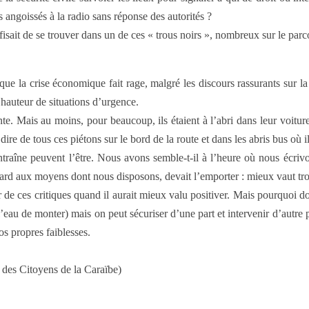
angoissés à la radio sans réponse des autorités ?
fisait de se trouver dans un de ces « trous noirs », nombreux sur le parco
s que la crise économique fait rage, malgré les discours rassurants sur 
hauteur de situations d’urgence.
e. Mais au moins, pour beaucoup, ils étaient à l’abri dans leur voiture
 dire de tous ces piétons sur le bord de la route et dans les abris bus où i
entraîne peuvent l’être. Nous avons semble-t-il à l’heure où nous écrivo
gard aux moyens dont nous disposons, devait l’emporter : mieux vaut tr
r de ces critiques quand il aurait mieux valu positiver. Mais pourquoi d
’eau de monter) mais on peut sécuriser d’une part et intervenir d’autre p
os propres faiblesses.
des Citoyens de la Caraïbe)