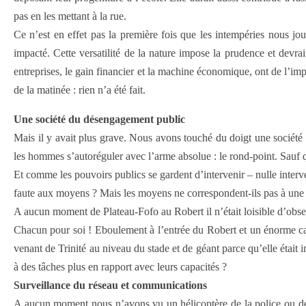
pas en les mettant à la rue.
Ce n’est en effet pas la première fois que les intempéries nous jou
impacté. Cette versatilité de la nature impose la prudence et devr
entreprises, le gain financier et la machine économique, ont de l’imp
de la matinée : rien n’a été fait.
Une société du désengagement public
Mais il y avait plus grave. Nous avons touché du doigt une société q
les hommes s’autoréguler avec l’arme absolue : le rond-point. Sauf q
Et comme les pouvoirs publics se gardent d’intervenir – nulle interve
faute aux moyens ? Mais les moyens ne correspondent-ils pas à une 
A aucun moment de Plateau-Fofo au Robert il n’était loisible d’obs
Chacun pour soi ! Eboulement à l’entrée du Robert et un énorme caill
venant de Trinité au niveau du stade et de géant parce qu’elle était i
à des tâches plus en rapport avec leurs capacités ?
Surveillance du réseau et communications
A aucun moment nous n’avons vu un hélicoptère de la police ou de la 