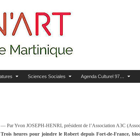
ratures
Sciences Sociales
Agenda Culturel 97…
— Par Yvon JOSEPH-HENRI, président de l’Association A3C (Associa
Trois heures pour joindre le Robert depuis Fort-de-France, bl