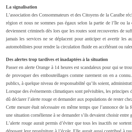
La signalisation
L’association des Consommateurs et des Citoyens de la Caraïbe récl
région et nous ne sommes pas égaux selon la partie de l’île ou la
deviennent criminels dès lors que les routes sont recouvertes de s
jamais les services ne se déplacent pour anticiper et avertir les
automobilistes pour rendre la circulation fluide en accélérant ou ralen
Des alertes trop tardives et inadaptées à la situation
Passer en alerte Orange à 14 heures est scandaleux pour qui se trouv
de provoquer des embouteillages comme rarement on en a connu. T
publics, à quelque niveau de responsabilité qu’ils soient, administrat
Lorsque des événements climatiques sont prévisibles, les principes d
dû déclarer l’alerte rouge et demander aux populations de rester chez
Cette mesure était nécessaire en même temps que l’annonce de la ferm
une situation cornélienne à se demander s’ils devaient choisir entre ga
L’alerte rouge aurait permis d’éviter que tous les inactifs ne sorten
déposant leur progéniture à l’école. Elle aurait aussi contribué à r