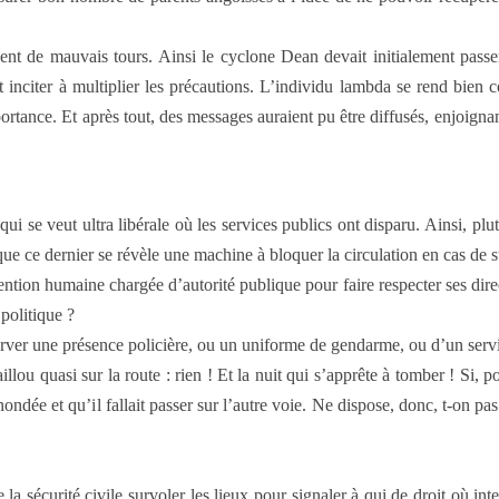
ent de mauvais tours. Ainsi le cyclone Dean devait initialement passer 
ait inciter à multiplier les précautions. L’individu lambda se rend bie
ortance. Et après tout, des messages auraient pu être diffusés, enjoignan
ui se veut ultra libérale où les services publics ont disparu. Ainsi, pl
ue ce dernier se révèle une machine à bloquer la circulation en cas de s
ntion humaine chargée d’autorité publique pour faire respecter ses direc
politique ?
erver une présence policière, ou un uniforme de gendarme, ou d’un serv
ou quasi sur la route : rien ! Et la nuit qui s’apprête à tomber ! Si, p
nondée et qu’il fallait passer sur l’autre voie. Ne dispose, donc, t-on pa
sécurité civile survoler les lieux pour signaler à qui de droit où inter