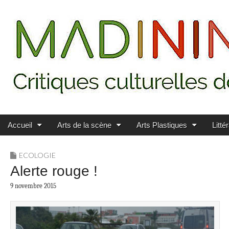
Main menu
Skip to content
MADININ'ART
Accueil
Arts de la scène
Arts Plastiques
Litté
ECOLOGIE
Alerte rouge !
9 novembre 2015