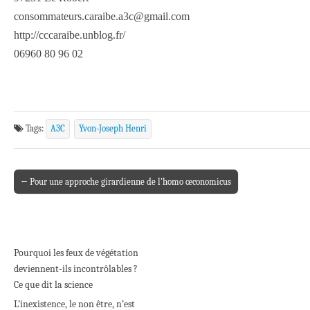
consommateurs.caraibe.a3c@gmail.com
http://cccaraibe.unblog.fr/
06960 80 96 02
Tags:
A3C
Yvon-Joseph Henri
← Pour une approche girardienne de l’homo œconomicus
Post navigation
Pourquoi les feux de végétation
deviennent-ils incontrôlables ?
Ce que dit la science
L’inexistence, le non être, n’est