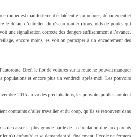
ice routier est manifestement éclaté entre communes, département et
le défaut d’entretien du réseau routier (trous, nids de poules qui
oit une signalisation correcte des dangers suffisamment à l’avance,
teillage, encore moins les voit-on participer à un encadrement des
’autoroute. Bref, le flot de voitures sur la route ne pouvait manquer
 populations et encore plus un vendredi après-midi. Les pouvoirs
novembre 2015 au vu des précipitations, les pouvoirs publics auraient
t contraints d’aller travailler et du coup, qu’ils se retrouvent dans
rmis de casser la plus grande partie de la circulation due aux parents
 leur(s) enfant(s) et se demandant si, finalement, l’école ne fermera