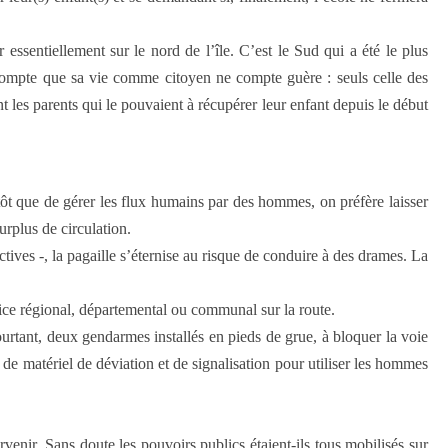
essentiellement sur le nord de l’île. C’est le Sud qui a été le plus
n compte que sa vie comme citoyen ne compte guère : seuls celle des
t les parents qui le pouvaient à récupérer leur enfant depuis le début
utôt que de gérer les flux humains par des hommes, on préfère laisser
urplus de circulation.
tives -, la pagaille s’éternise au risque de conduire à des drames. La
ice régional, départemental ou communal sur la route.
ourtant, deux gendarmes installés en pieds de grue, à bloquer la voie
s de matériel de déviation et de signalisation pour utiliser les hommes
venir. Sans doute les pouvoirs publics étaient-ils tous mobilisés sur