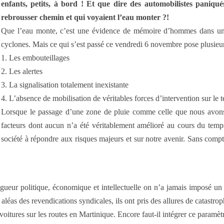
enfants, petits, à bord ! Et que dire des automobilistes paniqué
rebrousser chemin et qui voyaient l’eau monter ?!
Que l’eau monte, c’est une évidence de mémoire d’hommes dans un p
cyclones. Mais ce qui s’est passé ce vendredi 6 novembre pose plusieu
1. Les embouteillages
2. Les alertes
3. La signalisation totalement inexistante
4. L’absence de mobilisation de véritables forces d’intervention sur le t
Lorsque le passage d’une zone de pluie comme celle que nous avons 
facteurs dont aucun n’a été véritablement amélioré au cours du temps,
société à répondre aux risques majeurs et sur notre avenir. Sans compt
igueur politique, économique et intellectuelle on n’a jamais imposé un
s aléas des revendications syndicales, ils ont pris des allures de catastr
itures sur les routes en Martinique. Encore faut-il intégrer ce paramètre