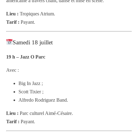
américaine à travers chant, danse et mise en scène.
Lieu :
Tropiques Atrium.
Tarif :
Payant.
Samedi 18 juillet
19 h – Jazz O Parc
Avec :
Big In Jazz ;
Scott Tixier ;
Alfredo Rodriguez Band.
Lieu :
Parc culturel Aimé-Césaire.
Tarif :
Payant.