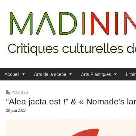
Main menu
Skip to content
MADININ'ART
Accueil
Arts de la scène
Arts Plastiques
Litté
POÉSIES
“Alea jacta est !” & « Nomade’s la
28 juin 2026