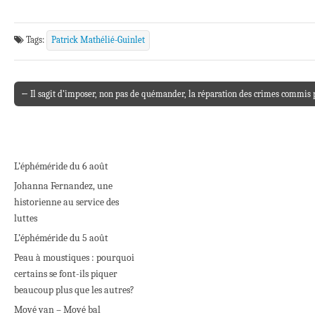
Tags:
Patrick Mathélié-Guinlet
← Il sagit d’imposer, non pas de quémander, la réparation des crimes commis pa
Post navigation
L’éphéméride du 6 août
Johanna Fernandez, une
historienne au service des
luttes
L’éphéméride du 5 août
Peau à moustiques : pourquoi
certains se font-ils piquer
beaucoup plus que les autres?
Mové van – Mové bal