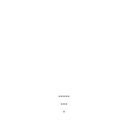
*****
***
*