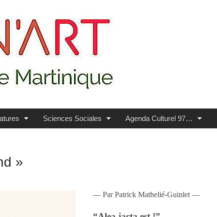
ratures
Sciences Sociales
Agenda Culturel 97…
nd »
— Par Patrick Mathelié-Guinlet —
“Alea jacta est !”