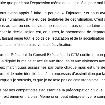
uire que porté par l’expression même de la lucidité et pour moi la 
us avons appris à faire un peuple. » J’ajouterai : et nous avo
ciétés humaines, il y a eu des tentatives de décivilisation. C’e
ions au cas où ces individus ne respectent pas une certaine di
iser la décivilisation est, en autres, le phénomène de dépar
faisant peser tout le poids de l’éducation et de la socialisat
onc, une fois de plus, vers la décivilisation.
ours du Président du Conseil Exécutif de la CTM confirme mon pr
a dignité humaine et accule aux drogues et aux violences aveug
 deux martiniquais assassinés par balle chaque mois est une
ure et de notre identité face à un processus d’assimilation par
els je souscris, et que je ne taxe pas de catastrophisme, indi
ée par nos compatriotes s’agissant de la préoccupation civique :
ation extrêmement faibles. Même si on peut interpréter, voire c
atie.