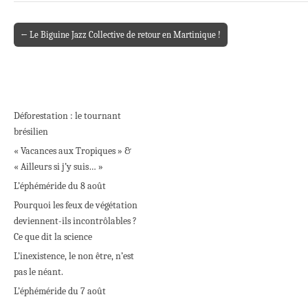
← Le Biguine Jazz Collective de retour en Martinique !
Post navigation
Déforestation : le tournant
brésilien
« Vacances aux Tropiques » &
« Ailleurs si j’y suis… »
L’éphéméride du 8 août
Pourquoi les feux de végétation
deviennent-ils incontrôlables ?
Ce que dit la science
L’inexistence, le non être, n’est
pas le néant.
L’éphéméride du 7 août