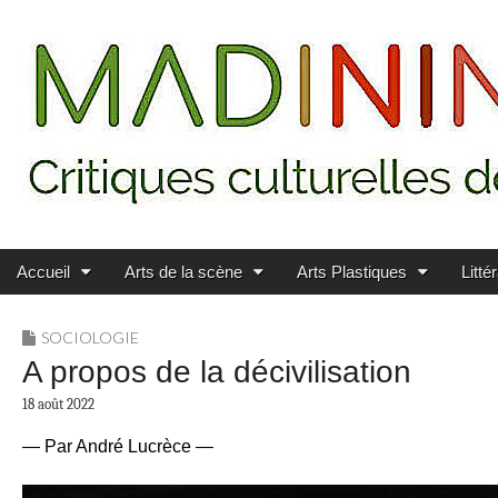
Main menu
Skip to content
MADININ'ART
Accueil
Arts de la scène
Arts Plastiques
Litté
SOCIOLOGIE
A propos de la décivilisation
18 août 2022
— Par André Lucrèce —