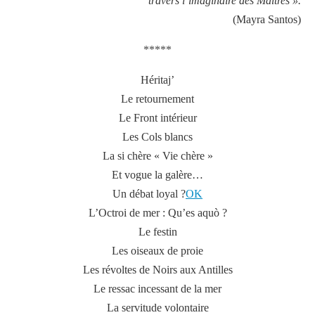
travers l’imaginaire des Maîtres ».
(Mayra Santos)
*****
Héritaj’
Le retournement
Le Front intérieur
Les Cols blancs
La si chère « Vie chère »
Et vogue la galère…
Un débat loyal ?
OK
L’Octroi de mer : Qu’es aquò ?
Le festin
Les oiseaux de proie
Les révoltes de Noirs aux Antilles
Le ressac incessant de la mer
La servitude volontaire