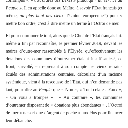
corrompus », «
aux ordres des Békés »
plutôt qu’«
au service du
Peuple »
. Il en appelle donc au Maître, à savoir l’Etat français (et
iv
même,
au plus haut des cieux,
l’Union européenne
) pour y
mettre bon ordre, c’est-à-dire mettre un terme à l’Octroi de mer.
Et pour couronner le tout, alors que le Chef de l’Etat français lui-
même a fini par reconnaître, le premier février 2019, devant les
maires d’outre-mer rassemblés à l’Élysée, qu’effectivement les
v
dotations des communes d’outre-mer étaient insuffisantes
, ce
front, survolté, en reprenant à son compte les vieux refrains
éculés des administrations centrales, découlant d’un racisme
systémique, vient à la rescousse de l’Etat, qui n’en demande pas
tant, pour dire au
Peuple
que « Non », « Tout cela est Faux »,
« On vous a trompés » : « Au contraire », les communes
d’outremer disposant de « dotations plus abondantes » , l’Octroi
de mer « ne sert que d’argent de poche » aux élus pour financer
leur débauche.