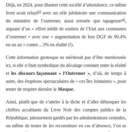
Déjà, en 2024, pour illustrer cette
société d’abondan
ce, ce même
vi
front avait relayé
avec un zèle jubilatoire une communication
vii
du ministère de l’outremer, aussi erronée que tapageuse
,
arguant d’un « effort inédit de soutien de l’Etat aux communes
d’outremer » avec une « augmentation de leur DGF de 90,4%
en un an » contre…3% en réalité (!).
Cette information grotesque ne mériterait pas d’être mentionnée
ici, si elle n’était symbolique du décalage constant entre la réalité
et
les discours façonnant « l’Outremer »
, d’où, de temps à
autre, des éruptions spectaculaires de « ces îles lointaines », pour
tenter de respirer derrière le
Masque
.
Ainsi, plutôt que de s’atteler à la tâche et d’aller débusquer les
chiffres accablants du Livre Noir des comptes publics de la
République, jalousement gardés par les administrations centrales,
ou même de tenter de les reconstituer en cas d’absence, l’on se