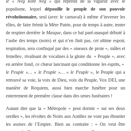
le « Nèg kont Nèg »
qui reprend de la vigueur avec le
populisme, lequel
dépouille le peuple de son pouvoir
révolutionnaire,
seul (avec le carnaval) à même d’inverser les
rôles, de faire frémir la Mère Patrie, pour de temps à autre, tenter
de respirer derrière le
Masque
, dans ce bal paré-masqué débuté à
l’aube des temps (noirs) et qui n’en finit pas, cet ultime espoir,
respiration, sera confisqué par des « oiseaux de proie », mâles et
,
femelles
, rivalisant de vocalises à la gloire du « Peuple », avec
en arrière fond, ce chœur lancinant qui conditionne les esprits, «
le Peuple »… « le Peuple »… « le Peuple »,
le Peuple qui a
retrouvé sa voie, la voix de Dieu, voix du Peuple, Vox DEI, une
manière de Requiem, aussi bien marche funèbre pour un
enterrement de première classe dans des urnes funéraires !
Autant dire que la « Métropole » peut dormir « sur ses deux
oreilles », les révoltes de Noirs aux Antilles ne vont pas ébranler
les assises de l’Empire. Bien au contraire : « On veut être