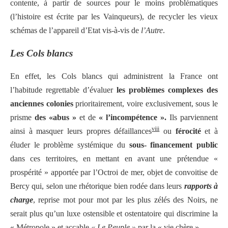
contente, à partir de sources pour le moins problématiques
(l’histoire est écrite par les Vainqueurs), de recycler les vieux
schémas de l’appareil d’Etat vis-à-vis de
l’Autre
.
Les Cols blancs
En effet, les Cols blancs qui administrent la France ont
l’habitude regrettable d’évaluer
les problèmes complexes des
anciennes colonies
prioritairement, voire exclusivement, sous le
prisme
des «abus »
et de
« l’incompétence ».
Ils parviennent
viii
ainsi à masquer leurs propres défaillances
ou
férocité
et à
éluder le problème systémique du
sous- financement public
dans ces territoires, en mettant en avant une prétendue «
prospérité » apportée par l’Octroi de mer, objet de convoitise de
Bercy qui, selon une rhétorique bien rodée dans leurs
rapports à
charge
, reprise mot pour mot par les plus zélés des Noirs, ne
serait plus qu’un luxe ostensible et ostentatoire qui discrimine la
« Métropole » et accable
« Le Peuple »
par la « vie chère ».