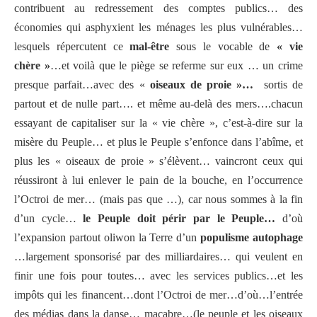
contribuent au redressement des comptes publics… des
économies qui asphyxient les ménages les plus vulnérables…
lesquels répercutent ce
mal-être
sous le vocable de
« vie
chère »
…et voilà que le piège se referme sur eux … un crime
presque parfait…avec des «
oiseaux de proie »…
sortis de
partout et de nulle part…. et même au-delà des mers….chacun
essayant de capitaliser sur la « vie chère », c’est-à-dire sur la
misère du Peuple… et plus le Peuple s’enfonce dans l’abîme, et
plus les « oiseaux de proie » s’élèvent… vaincront ceux qui
réussiront à lui enlever le pain de la bouche, en l’occurrence
l’Octroi de mer… (mais pas que …), car nous sommes à la fin
d’un cycle…
le Peuple doit périr par le Peuple…
d’où
l’expansion partout oliwon la Terre d’un
populisme autophage
…largement sponsorisé par des milliardaires… qui veulent en
finir une fois pour toutes… avec les services publics…et les
impôts qui les financent…dont l’Octroi de mer…d’où…l’entrée
des médias dans la danse… macabre…(le peuple et les oiseaux