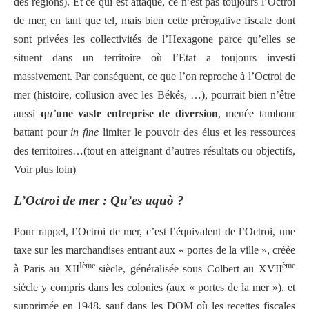
des régions). Et ce qui est attaqué, ce n’est pas toujours l’Octroi
de mer, en tant que tel, mais bien cette prérogative fiscale dont
sont privées les collectivités de l’Hexagone parce qu’elles se
situent dans un territoire où l’Etat a toujours investi
massivement. Par conséquent, ce que l’on reproche à l’Octroi de
mer (histoire, collusion avec les Békés, …), pourrait bien n’être
aussi
q
u’
une vaste entreprise de diversion
, menée tambour
battant pour
in fine
limiter le pouvoir des élus et les ressources
des territoires…(tout en atteignant d’autres résultats ou objectifs,
Voir plus loin)
L’Octroi de mer : Qu’es aquò ?
Pour rappel, l’Octroi de mer, c’est l’équivalent de l’Octroi, une
taxe sur les marchandises entrant aux « portes de la ville », créée
Ième
ème
à Paris au XII
siècle, généralisée sous Colbert au XVII
siècle y compris dans les colonies (aux « portes de la mer »), et
supprimée en 1948, sauf dans les DOM où les recettes fiscales