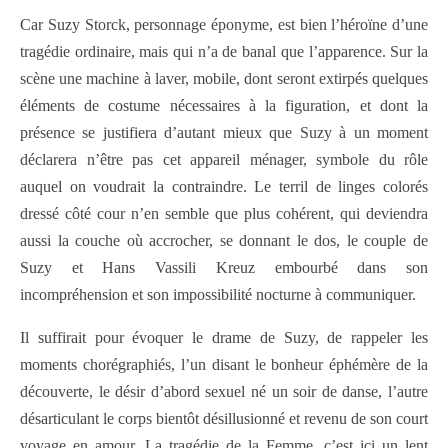
Car Suzy Storck, personnage éponyme, est bien l’héroïne d’une
tragédie ordinaire, mais qui n’a de banal que l’apparence. Sur la
scène une machine à laver, mobile, dont seront extirpés quelques
éléments de costume nécessaires à la figuration, et dont la
présence se justifiera d’autant mieux que Suzy à un moment
déclarera n’être pas cet appareil ménager, symbole du rôle
auquel on voudrait la contraindre. Le terril de linges colorés
dressé côté cour n’en semble que plus cohérent, qui deviendra
aussi la couche où accrocher, se donnant le dos, le couple de
Suzy et Hans Vassili Kreuz embourbé dans son
incompréhension et son impossibilité nocturne à communiquer.
Il suffirait pour évoquer le drame de Suzy, de rappeler les
moments chorégraphiés, l’un disant le bonheur éphémère de la
découverte, le désir d’abord sexuel né un soir de danse, l’autre
désarticulant le corps bientôt désillusionné et revenu de son court
voyage en amour. La tragédie de la Femme, c’est ici un lent