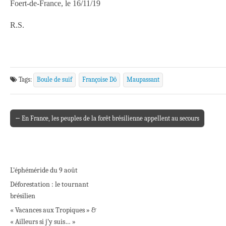
Foert-de-France, le 16/11/19
R.S.
Tags:
Boule de suif
Françoise Dô
Maupassant
← En France, les peuples de la forêt brésilienne appellent au secours
Post navigation
L’éphéméride du 9 août
Déforestation : le tournant
brésilien
« Vacances aux Tropiques » &
« Ailleurs si j’y suis… »