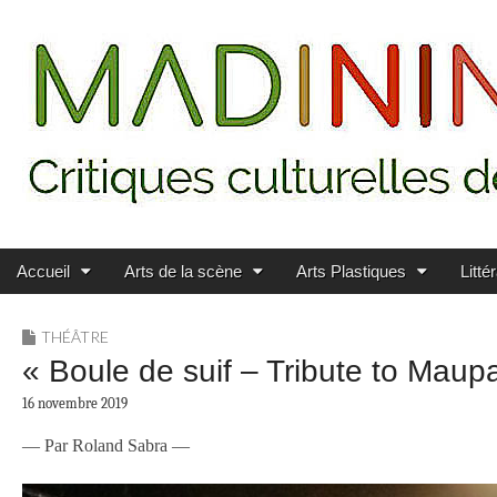
Main menu
Skip to content
MADININ'ART
Accueil
Arts de la scène
Arts Plastiques
Litté
THÉÂTRE
« Boule de suif – Tribute to Mau
16 novembre 2019
— Par Roland Sabra —