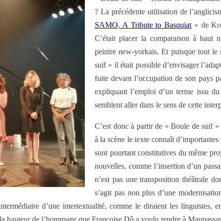
? La précédente utilisation de l’anglicis
SAMO, A Tribute to Basquiat
» de Kof
C’était placer la comparaison à haut n
peintre new-yorkais. Et puisque tout le
suif » il était possible d’envisager l’a
fuite devant l’occupation de son pays pa
expliquant l’emploi d’un terme issu du
semblent aller dans le sens de cette interp
C’est donc à partir de « Boule de suif 
à la scène le texte connaît d’importantes
sont pourtant constitutives du même proje
nouvelles, comme l’insertion d’un pass
n’est pas une transposition théâtrale do
s’agit pas non plus d’une modernisation
ntermédiaire d’une intertextualité, comme le diraient les linguistes, ent
r la hauteur de l’hommage que Françoise Dô a voulu rendre à Maupassan