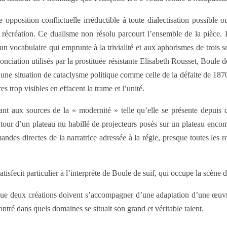
e opposition conflictuelle irréductible à toute dialectisation possible
 récréation. Ce dualisme non résolu parcourt l’ensemble de la pièce. 
se un vocabulaire qui emprunte à la trivialité et aux aphorismes de trois 
nonciation utilisés par la prostituée résistante Elisabeth Rousset, Boule
une situation de cataclysme politique comme celle de la défaite de 1870
trop visibles en effacent la trame et l’unité.
ant aux sources de la « modernité » telle qu’elle se présente depuis
utour d’un plateau nu habillé de projecteurs posés sur un plateau encom
ndes directes de la narratrice adressée à la régie, presque toutes les r
sfecit particulier à l’interprète de Boule de suif, qui occupe la scène 
 que deux créations doivent s’accompagner d’une adaptation d’une œuvr
tré dans quels domaines se situait son grand et véritable talent.