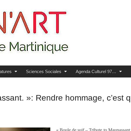
ratures
Sciences Sociales
Agenda Culturel 97…
passant. »: Rendre hommage, c’est 
« Boule de suif – Tribute to Maupassant