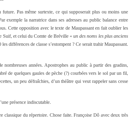
 ou future. Pas même surtexte, ce qui supposerait plus ou moins une
Par exemple la narratrice dans ses adresses au public balance entre
sous. Cette opposition avec le texte de Maupassant en fait oublier les
 de Suif, et celui du Comte de Bréville «
un des noms les plus anciens
 les différences de classe s’estompent ? Ce serait trahir Maupassant.
 de nombreuses années. Apostrophes au public à partir des gradins,
bré de quelques gaules de pèche (?) courbées vers le sol par un fil,
ecettes, un peu défraîchies, d’un théâtre qui veut rappeler sans cesse
d’une présence indiscutable.
e classique du répertoire. Chose faite. Françoise Dô avec deux très