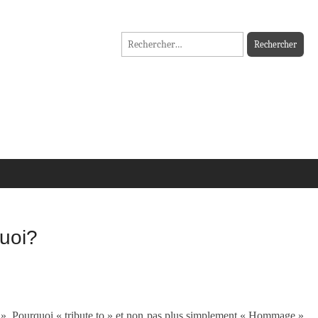
Rechercher :
quoi?
 ». Pourquoi « tribute to » et non pas plus simplement « Hommage »