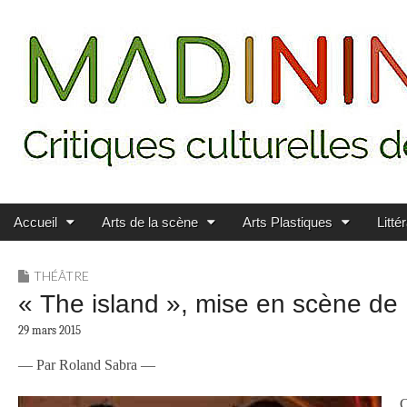
Main menu
Skip to content
MADININ'ART
Accueil
Arts de la scène
Arts Plastiques
Litté
THÉÂTRE
« The island », mise en scène de H
29 mars 2015
— Par Roland Sabra —
C