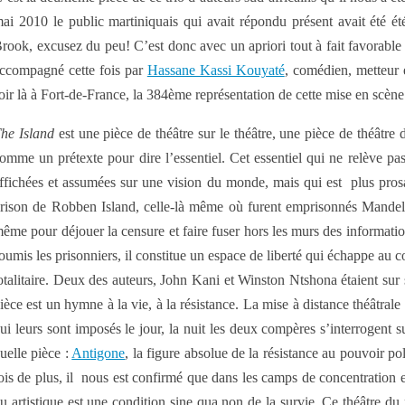
ai 2010 le public martiniquais qui avait répondu présent avait été é
rook, excusez du peu! C’est donc avec un apriori tout à fait favorable
ccompagné cette fois par
Hassane Kassi Kouyaté
, comédien, metteur e
oir là à Fort-de-France, la 384ème représentation de cette mise en scèn
he Island
est une pièce de théâtre sur le théâtre, une pièce de théâtre 
omme un prétexte pour dire l’essentiel. Cet essentiel qui ne relève pa
ffichées et assumées sur une vision du monde, mais qui est plus prosa
rison de Robben Island, celle-là même où furent emprisonnés Mandela
ême pour déjouer la censure et faire fuser hors les murs des informatio
oumis les prisonniers, il constitue un espace de liberté qui échappe au 
otalitaire. Deux des auteurs, John Kani et Winston Ntshona étaient sur
ièce est un hymne à la vie, à la résistance. La mise à distance théâtral
ui leurs sont imposés le jour, la nuit les deux compères s’interrogent 
uelle pièce :
Antigone
, la figure absolue de la résistance au pouvoir p
ois de plus, il nous est confirmé que dans les camps de concentration et
u artistique est une condition sine qua non de la survie. Ce théâtre du