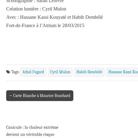
Scénographie : Sarah Lefèvre
Création lumière : Cyril Mulon
Avec : Hassane Kassi Kouyaté et Habib Dembélé
Fort-de-France à l’Atrium le 28/03/2015
Tags:
Athol Fugard
Cyril Mulon
Habib Dembélé
Hassane Kassi Ko
← Carte Blanche à Maurice Bouchard
Post navigation
Canicule : la chaleur extrême
devient un véritable risque