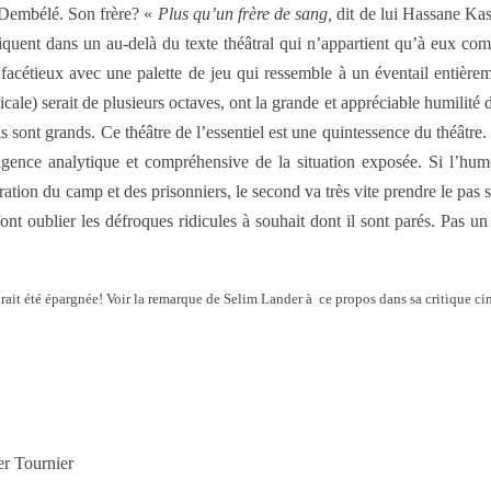
b Dembélé. Son frère? «
Plus qu’un frère de sang,
dit de lui Hassane Ka
ent dans un au-delà du texte théâtral qui n’appartient qu’à eux com
et facétieux avec une palette de jeu qui ressemble à un éventail entiè
cale) serait de plusieurs octaves, ont la grande et appréciable humilité d
ls sont grands. Ce théâtre de l’essentiel est une quintessence du théâtre
ntelligence analytique et compréhensive de la situation exposée. Si l’hu
tion du camp et des prisonniers, le second va très vite prendre le pas 
nt oublier les défroques ridicules à souhait dont il sont parés. Pas un r
urait été épargnée! Voir la remarque de Selim Lander à ce propos dans sa critique 
er Tournier