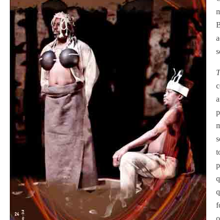
m
B
a
s
T
c
a
p
m
s
t
p
q
q
f
o