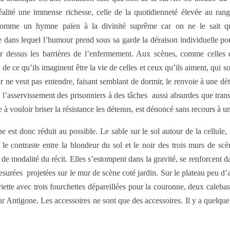
éalité une immense richesse, celle de la quotidienneté élevée au rang
omme un hymne païen à la divinité suprême car on ne le sait q
e dans lequel l’humour prend sous sa garde la déraison individuelle pou
ar dessus les barrières de l’enfermement. Aux scènes, comme celles 
ce qu’ils imaginent être la vie de celles et ceux qu’ils aiment, qui sont 
er ne veut pas entendre, faisant semblant de dormir, le renvoie à une dé
s, l’asservissement des prisonniers à des tâches aussi absurdes que tra
siste à vouloir briser la résistance les détenus, est dénoncé sans recour
 est donc réduit au possible. Le sable sur le sol autour de la cellule, 
et le contraste entre la blondeur du sol et le noir des trois murs de 
de modalité du récit. Elles s’estompent dans la gravité, se renforcent da
surées projetées sur le mur de scène coté jardin. Sur le plateau peu d’
ette avec trois fourchettes dépareillées pour la couronne, deux calebas
our Antigone. Les accessoires ne sont que des accessoires. Il y a quelq