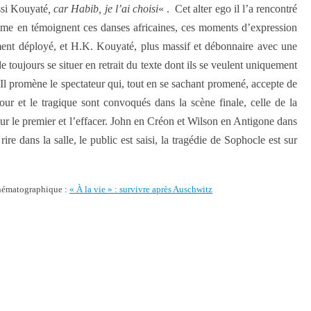
ssi Kouyaté
, car Habib, je l’ai choisi
« . Cet alter ego il l’a rencontré
me en témoignent ces danses africaines, ces moments d’expression
rement déployé, et H.K. Kouyaté, plus massif et débonnaire avec une
e toujours se situer en retrait du texte dont ils se veulent uniquement
. Il promène le spectateur qui, tout en se sachant promené, accepte de
mour et le tragique sont convoqués dans la scène finale, celle de la
sur le premier et l’effacer. John en Créon et Wilson en Antigone dans
ire dans la salle, le public est saisi, la tragédie de Sophocle est sur
cinématographique :
« À la vie » : survivre après Auschwitz