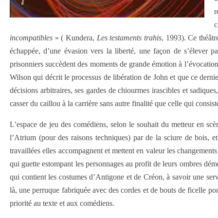
r
c
incompatibles
» ( Kundera,
Les testaments trahis
, 1993). Ce théâtr
échappée, d’une évasion vers la liberté, une façon de s’élever p
prisonniers succèdent des moments de grande émotion à l’évocation de 
Wilson qui décrit le processus de libération de John et que ce derni
décisions arbitraires, ses gardes de chiourmes irascibles et sadique
casser du caillou à la carrière sans autre finalité que celle qui con
L’espace de jeu des comédiens, selon le souhait du metteur en scène
l’Atrium (pour des raisons techniques) par de la sciure de bois, 
travaillées elles accompagnent et mettent en valeur les changements 
qui guette estompant les personnages au profit de leurs ombres déme
qui contient les costumes d’Antigone et de Créon, à savoir une servi
là, une perruque fabriquée avec des cordes et de bouts de ficelle p
priorité au texte et aux comédiens.