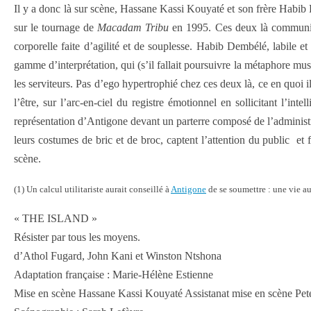
Il y a donc là sur scène, Hassane Kassi Kouyaté et son frère Habi
sur le tournage de
Macadam Tribu
en 1995. Ces deux là communiqu
corporelle faite d’agilité et de souplesse. Habib Dembélé, labile 
gamme d’interprétation, qui (s’il fallait poursuivre la métaphore musi
les serviteurs. Pas d’ego hypertrophié chez ces deux là, ce en quoi i
l’être, sur l’arc-en-ciel du registre émotionnel en sollicitant l’i
représentation d’Antigone devant un parterre composé de l’administra
leurs costumes de bric et de broc, captent l’attention du public et fo
scène.
(1) Un calcul utilitariste aurait conseillé à
Antigone
de se soumettre : une vie a
« THE ISLAND »
Résister par tous les moyens.
d’Athol Fugard, John Kani et Winston Ntshona
Adaptation française : Marie-Hélène Estienne
Mise en scène Hassane Kassi Kouyaté Assistanat mise en scène Pet