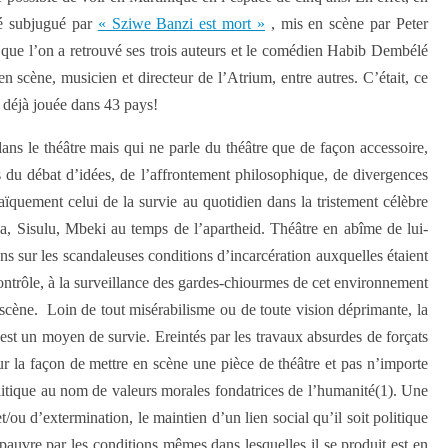
té subjugué par
« Sziwe Banzi est mort »
, mis en scène par Peter
 que l’on a retrouvé ses trois auteurs et le comédien Habib Dembélé
n scène, musicien et directeur de l’Atrium, entre autres. C’était, ce
e déjà jouée dans 43 pays!
dans le théâtre mais qui ne parle du théâtre que de façon accessoire,
s du débat d’idées, de l’affrontement philosophique, de divergences
ïquement celui de la survie au quotidien dans la tristement célèbre
, Sisulu, Mbeki au temps de l’apartheid. Théâtre en abîme de lui-
ns sur les scandaleuses conditions d’incarcération auxquelles étaient
contrôle, à la surveillance des gardes-chiourmes de cet environnement
 scène. Loin de tout misérabilisme ou de toute vision déprimante, la
e est un moyen de survie. Ereintés par les travaux absurdes de forçats
sur la façon de mettre en scène une pièce de théâtre et pas n’importe
olitique au nom de valeurs morales fondatrices de l’humanité(1). Une
/ou d’extermination, le maintien d’un lien social qu’il soit politique
 pauvre par les conditions mêmes dans lesquelles il se produit est en