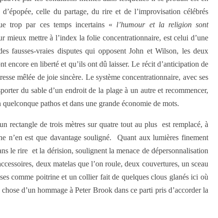
 d’épopée, celle du partage, du rire et de l’improvisation célébrés
ue trop par ces temps incertains «
l’humour et la religion sont
r mieux mettre à l’index la folie concentrationnaire, est celui d’une
des fausses-vraies disputes qui opposent John et Wilson, les deux
encore en liberté et qu’ils ont dû laisser. Le récit d’anticipation de
tresse mêlée de joie sincère. Le système concentrationnaire, avec ses
nsporter du sable d’un endroit de la plage à un autre et recommencer,
s à un quelconque pathos et dans une grande économie de mots.
un rectangle de trois mètres sur quatre tout au plus est remplacé, à
scène n’en est que davantage souligné. Quant aux lumières finement
ns le rire et la dérision, soulignent la menace de dépersonnalisation
accessoires, deux matelas que l’on roule, deux couvertures, un sceau
ses comme poitrine et un collier fait de quelques clous glanés ici où
ue chose d’un hommage à Peter Brook dans ce parti pris d’accorder la