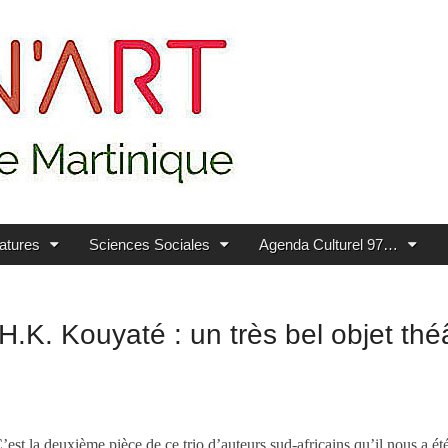
ratures
Sciences Sociales
Agenda Culturel 97…
.K. Kouyaté : un très bel objet théâ
’est la deuxième pièce de ce trio d’auteurs sud-africains qu’il nous a ét